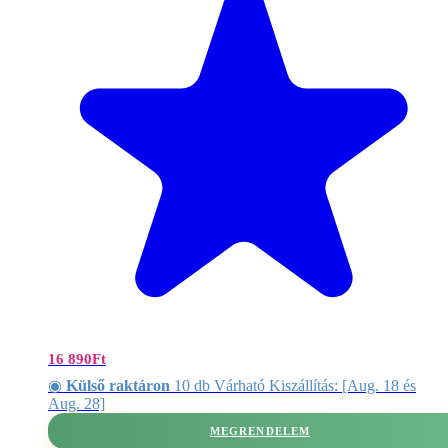
16 890
Ft
◉
Külső raktáron
10 db Várható Kiszállítás: [Aug. 18 és
Aug. 28]
MEGRENDELEM