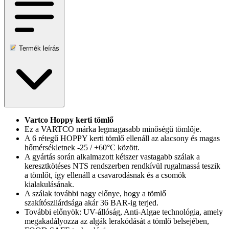
Termék leírás
Vartco Hoppy kerti tömlő
Ez a VARTCO márka legmagasabb minőségű tömlője.
A 6 rétegű HOPPY kerti tömlő ellenáll az alacsony és magas
hőmérsékletnek -25 / +60°C között.
A gyártás során alkalmazott kétszer vastagabb szálak a
keresztkötéses NTS rendszerben rendkívül rugalmassá teszik
a tömlőt, így ellenáll a csavarodásnak és a csomók
kialakulásának.
A szálak további nagy előnye, hogy a tömlő
szakítószilárdsága akár 36 BAR-ig terjed.
További előnyök: UV-állóság, Anti-Algae technológia, amely
megakadályozza az algák lerakódását a tömlő belsejében,