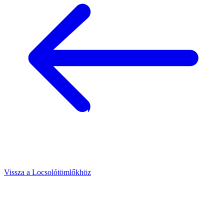
Vissza a Locsolótömlőkhöz