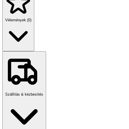
réteg, fekete és fehér mag
Keresztkötéses poliészter fonalból készült, kék színű fonal
Átlátszó borítás
Nagyon rugalmas, tartós és ellenálló
Vélemények (0)
NTS (No Twist System) – csavarodás és csomók elleni
védelem
Magas hőmérséklet- és alacsony hőmérséklet-állóság
UV-álló és alga lerakódás ellenálló
Magas mechanikai ellenállás
Food Safe technológia
Szállítás & kézbesítés