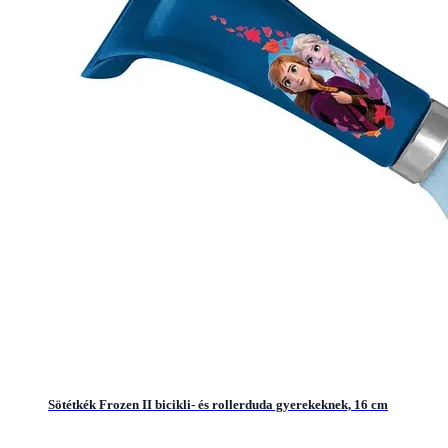
Sötétkék Frozen II bicikli- és rollerduda gyerekeknek, 16 cm