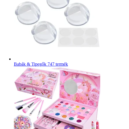
Babák & Tipegők
747 termék