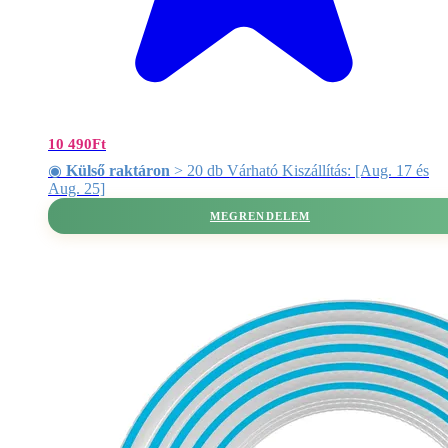
10 490
Ft
◉
Külső raktáron
> 20 db Várható Kiszállítás: [Aug. 17 és
Aug. 25]
MEGRENDELEM