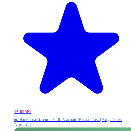
16 890
Ft
◉
Külső raktáron
10 db Várható Kiszállítás: [Aug. 19 és
Aug. 31]