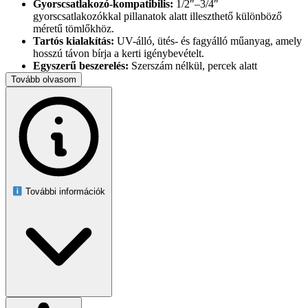
Gyorscsatlakozó-kompatibilis:
1/2″–3/4″
gyorscsatlakozókkal pillanatok alatt illeszthető különböző
méretű tömlőkhöz.
Tartós kialakítás:
UV-álló, ütés- és fagyálló műanyag, amely
hosszú távon bírja a kerti igénybevételt.
Egyszerű beszerelés:
Szerszám nélkül, percek alatt
rögzíthető a külső csapmenethez.
Tovább olvasom
Műszaki adatok
Gyártó: Agaplast
Modell: LIGHT Line LL01-025
A csomag tartalma
1 db 2-utas csapelosztó Agaplast LIGHT Line
További információk