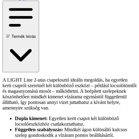
Termék leírás
A LIGHT Line 2-utas csapelosztó ideális megoldás, ha egyetlen
kerti csapról szeretnél két különböző eszközt – például locsolótömlőt
és magasnyomású mosót – működtetni. A beépített szelepeknek
köszönhetően mindkét kimenet vízárama egymástól függetlenül
állítható, így pontosan annyi vizet juttathatsz a kívánt helyre,
amennyire szükség van.
Dupla kimenet:
Egyetlen kerti csapot két különböző
locsolóeszközhöz csatlakoztathatsz.
Független szabályozás:
Mindkét ágon különálló kulcsos
szelep gondoskodik a vízáram pontos beállításáról.