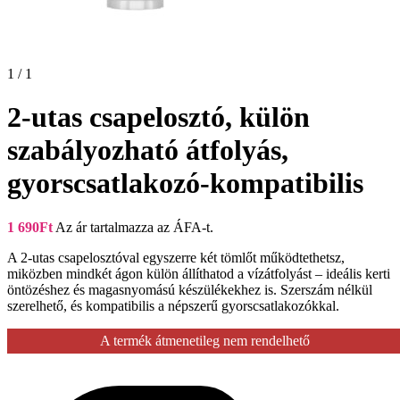
1 / 1
2-utas csapelosztó, külön
szabályozható átfolyás,
gyorscsatlakozó-kompatibilis
1 690
Ft
Az ár tartalmazza az ÁFA-t.
A 2-utas csapelosztóval egyszerre két tömlőt működtethetsz,
miközben mindkét ágon külön állíthatod a vízátfolyást – ideális kerti
öntözéshez és magasnyomású készülékekhez is. Szerszám nélkül
szerelhető, és kompatibilis a népszerű gyorscsatlakozókkal.
A termék átmenetileg nem rendelhető