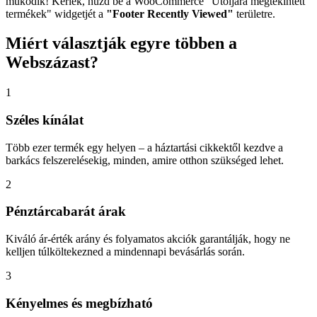
működik! Kérlek, húzd be a WooCommerce "Utoljára megtekintett
termékek" widgetjét a
"Footer Recently Viewed"
területre.
Miért
választják egyre többen a
Webszázast?
1
Széles kínálat
Több ezer termék egy helyen – a háztartási cikkektől kezdve a
barkács felszerelésekig, minden, amire otthon szükséged lehet.
2
Pénztárcabarát árak
Kiváló ár-érték arány és folyamatos akciók garantálják, hogy ne
kelljen túlköltekezned a mindennapi bevásárlás során.
3
Kényelmes és megbízható