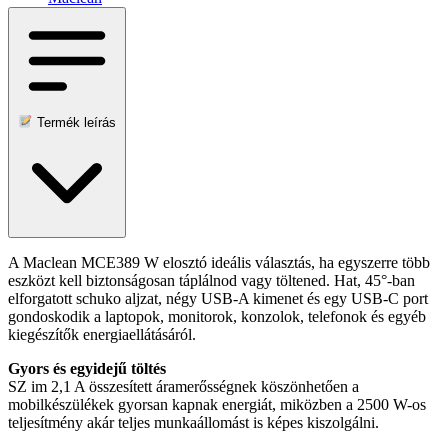
Termék leírás
A Maclean MCE389 W elosztó ideális választás, ha egyszerre több
eszközt kell biztonságosan táplálnod vagy töltened. Hat, 45°-ban
elforgatott schuko aljzat, négy USB-A kimenet és egy USB-C port
gondoskodik a laptopok, monitorok, konzolok, telefonok és egyéb
kiegészítők energiaellátásáról.
Gyors és egyidejű töltés
SZ im 2,1 A összesített áramerősségnek köszönhetően a
mobilkészülékek gyorsan kapnak energiát, miközben a 2500 W-os
teljesítmény akár teljes munkaállomást is képes kiszolgálni.