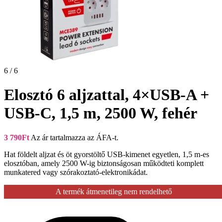
6 / 6
Elosztó 6 aljzattal, 4×USB-A +
USB-C, 1,5 m, 2500 W, fehér
3 790
Ft
Az ár tartalmazza az ÁFA-t.
Hat földelt aljzat és öt gyorstöltő USB-kimenet egyetlen, 1,5 m-es
elosztóban, amely 2500 W-ig biztonságosan működteti komplett
munkatered vagy szórakoztató-elektronikádat.
A termék átmenetileg nem rendelhető