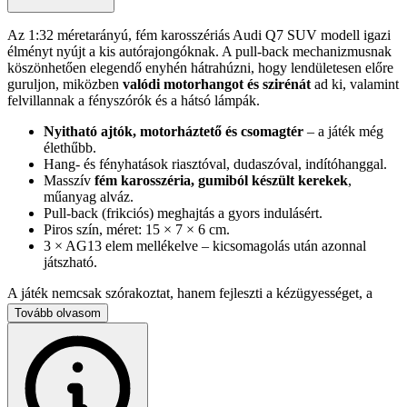
Az 1:32 méretarányú, fém karosszériás Audi Q7 SUV modell igazi
élményt nyújt a kis autórajongóknak. A pull-back mechanizmusnak
köszönhetően elegendő enyhén hátrahúzni, hogy lendületesen előre
guruljon, miközben
valódi motorhangot és szirénát
ad ki, valamint
felvillannak a fényszórók és a hátsó lámpák.
Nyitható ajtók, motorháztető és csomagtér
– a játék még
élethűbb.
Hang- és fényhatások riasztóval, dudaszóval, indítóhanggal.
Masszív
fém karosszéria, gumiból készült kerekek
,
műanyag alváz.
Pull-back (frikciós) meghajtás a gyors indulásért.
Piros szín, méret: 15 × 7 × 6 cm.
3 × AG13 elem mellékelve – kicsomagolás után azonnal
játszható.
A játék nemcsak szórakoztat, hanem fejleszti a kézügyességet, a
koncentrációt és a térbeli tájékozódást is. Szuper választás közös
Tovább olvasom
családi versenyekhez, és mutatós darabja lesz bármely
gyűjteménynek. Színes díszdobozban érkezik, így
készen áll
ajándéknak
.