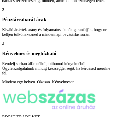
barkács felszerelésekig, minden, amire otthon szükséged lehet.
2
Pénztárcabarát árak
Kiváló ár-érték arány és folyamatos akciók garantálják, hogy ne
kelljen túlköltekezned a mindennapi bevásárlás során.
3
Kényelmes és megbízható
Rendelj sorban állás nélkül, otthonod kényelméből.
Ügyfélszolgálatunk mindig készséggel segít, ha kérdésed merülne
fel.
Mindent egy helyen. Okosan. Kényelmesen.
BDPST TRADE KFT.