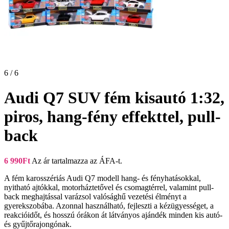
6 / 6
Audi Q7 SUV fém kisautó 1:32,
piros, hang-fény effekttel, pull-
back
6 990
Ft
Az ár tartalmazza az ÁFA-t.
A fém karosszériás Audi Q7 modell hang- és fényhatásokkal,
nyitható ajtókkal, motorháztetővel és csomagtérrel, valamint pull-
back meghajtással varázsol valósághű vezetési élményt a
gyerekszobába. Azonnal használható, fejleszti a kézügyességet, a
reakcióidőt, és hosszú órákon át látványos ajándék minden kis autó-
és gyűjtőrajongónak.