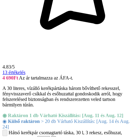
4.83/5
13
értékelés
4 690
Ft
Az ár tartalmazza az ÁFA-t.
A 30 literes, vízálló kerékpártáska három bővíthető rekesszel,
fényvisszaverő csíkkal és esőhuzattal gondoskodik arról, hogy
felszerelésed biztonságban és rendszerezetten veled tartson
bármilyen túrán.
◉ Raktáron 1 db Várható Kiszállítás: [Aug. 11 és Aug. 12]
◉
Külső raktáron
> 20 db Várható Kiszállítás: [Aug. 14 és Aug.
24]
Hátsó kerékpár csomagtartó táska, 30 l, 3 rekesz, esőhuzat,