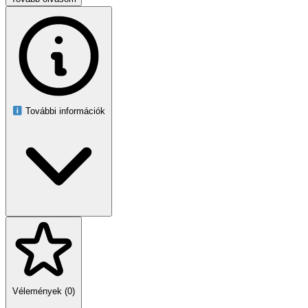
talajba.
A golyók akkor adják le a vizet, amikor a virágnak szüksége van rá
– nem öntik túl a cserepben lévő vizet.
Anyag: műanyag
Átmérő: 5 cm
Hossz: 13 cm
A golyók színei: fehér és zöld Rendeljen bátran!
További információk
Vélemények (0)