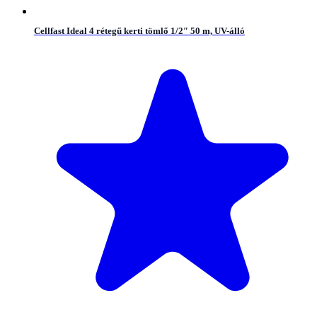
Cellfast Ideal 4 rétegű kerti tömlő 1/2″ 50 m, UV-álló