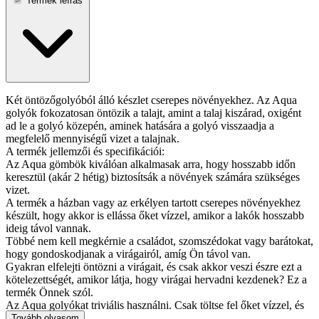
Termék leírás
Két öntözőgolyóból álló készlet cserepes növényekhez. Az Aqua
golyók fokozatosan öntözik a talajt, amint a talaj kiszárad, oxigént
ad le a golyó közepén, aminek hatására a golyó visszaadja a
megfelelő mennyiségű vizet a talajnak.
A termék jellemzői és specifikációi:
Az Aqua gömbök kiválóan alkalmasak arra, hogy hosszabb időn
keresztül (akár 2 hétig) biztosítsák a növények számára szükséges
vizet.
A termék a házban vagy az erkélyen tartott cserepes növényekhez
készült, hogy akkor is ellássa őket vízzel, amikor a lakók hosszabb
ideig távol vannak.
Többé nem kell megkérnie a családot, szomszédokat vagy barátokat,
hogy gondoskodjanak a virágairól, amíg Ön távol van.
Gyakran elfelejti öntözni a virágait, és csak akkor veszi észre ezt a
kötelezettségét, amikor látja, hogy virágai hervadni kezdenek? Ez a
termék Önnek szól.
Az Aqua golyókat triviális használni. Csak töltse fel őket vízzel, és
dugja a cserépbe. Onnantól kezdve fokozatosan engedik a vizet a
Tovább olvasom