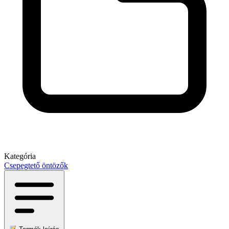
Kategória
Csepegtető öntözők