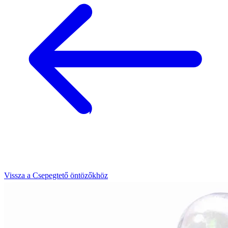
Vissza a Csepegtető öntözőkhöz