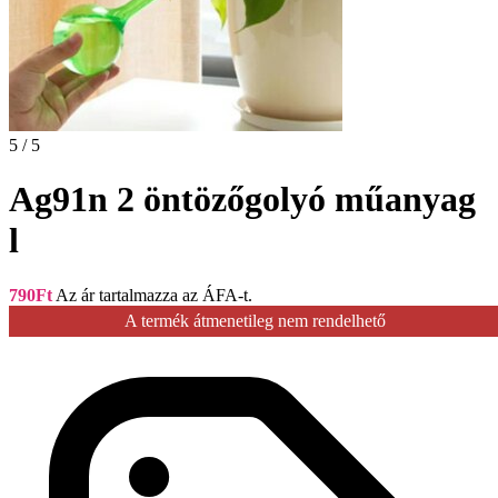
5 / 5
Ag91n 2 öntözőgolyó műanyag
l
790
Ft
Az ár tartalmazza az ÁFA-t.
A termék átmenetileg nem rendelhető