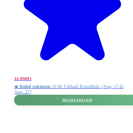
16 890
Ft
◉
Külső raktáron
10 db Várható Kiszállítás: [Aug. 17 és
Aug. 27]
MEGRENDELEM