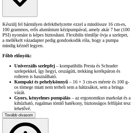
Készülj fel bármilyen defekthelyzetre ezzel a mindössze 16 cm-es,
100 grammos, erős alumínium kézipumpával, amely akár 7 bar (100
PSI) nyomást is képes biztosítani. Flexibilis tömlője óvja a szelepet,
a mellékelt vázadapter pedig gondoskodik róla, hogy a pumpa
mindig kéznél legyen.
Főbb előnyök:
Univerzális szelepfej
– kompatibilis Presta és Schrader
szelepekkel, így hegyi, országúti, trekking kerékpáron és
rolleren is használható.
Kompakt és pehelykönnyű
– 16 × 3 cm-es mérete és 100 g-
os tömege miatt nem terheli sem a hátizsákot, sem a bringa
vázát.
Gyors, kényelmes pumpálás
– az ergonomikus markolat és a
kihúzható, rugalmas tömlő hatékony, biztonságos felfújást tesz
lehetővé.
Tartós alumínium ház
– vízálló kialakítással és önkinyílás
Tovább olvasom
ellen védő zárógyűrűvel a hosszú élettartamért.
Beépített 4 mm-es imbuszkulcs
– gyors útközbeni
beállításokhoz, hogy még kevesebb szerszámot kelljen