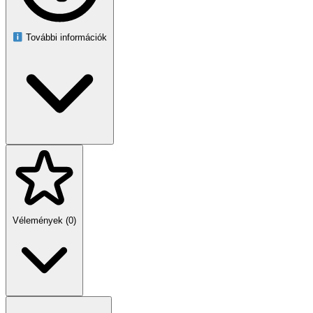
reggeli kávéhoz vagy esti grillpartihoz is ideális választás.
Méretek:
További információk
Szék: 60×63×77,5 cm
Pad: 107×63×77,5 cm
Asztal: 50×90×41 cm
Össztömeg: 25 kg
Válassza a ModernHome minőségét, és élvezze a nyugodt,
gondtalan pihenést saját szabadtéri oázisában!
Vélemények (0)