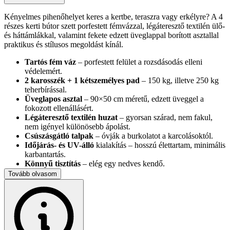
Kényelmes pihenőhelyet keres a kertbe, teraszra vagy erkélyre? A 4
részes kerti bútor szett porfestett fémvázzal, légáteresztő textilén ülő-
és háttámlákkal, valamint fekete edzett üveglappal borított asztallal
praktikus és stílusos megoldást kínál.
Tartós fém váz
– porfestett felület a rozsdásodás elleni
védelemért.
2 karosszék + 1 kétszemélyes pad
– 150 kg, illetve 250 kg
teherbírással.
Üveglapos asztal
– 90×50 cm méretű, edzett üveggel a
fokozott ellenállásért.
Légáteresztő textilén huzat
– gyorsan szárad, nem fakul,
nem igényel különösebb ápolást.
Csúszásgátló talpak
– óvják a burkolatot a karcolásoktól.
Időjárás- és UV-álló
kialakítás – hosszú élettartam, minimális
karbantartás.
Könnyű tisztítás
– elég egy nedves kendő.
Egyszerű szerelés
– a szükséges csavarok és útmutató a
Tovább olvasom
csomagban.
Kompakt csomagolás
– megerősített kartondobozban,
biztonságos szállítással.
A letisztult, univerzális dizájn harmonikusan illeszkedik modern és
klasszikus kültéri környezetbe egyaránt, így baráti beszélgetésekhez,