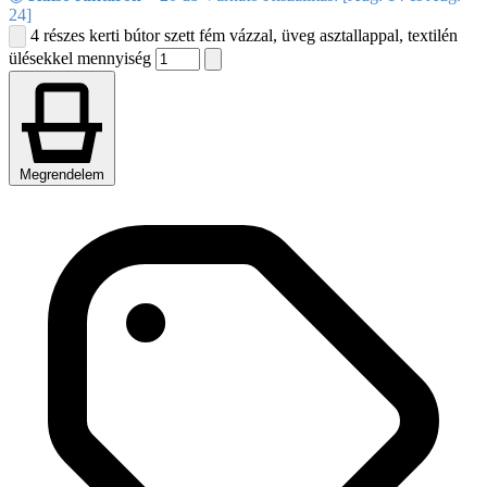
24]
4 részes kerti bútor szett fém vázzal, üveg asztallappal, textilén
ülésekkel mennyiség
Megrendelem