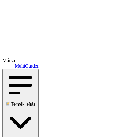
Márka
MultiGarden
Termék leírás