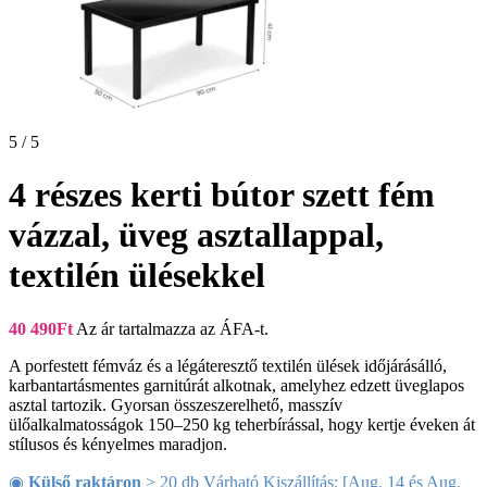
5 / 5
4 részes kerti bútor szett fém
vázzal, üveg asztallappal,
textilén ülésekkel
40 490
Ft
Az ár tartalmazza az ÁFA-t.
A porfestett fémváz és a légáteresztő textilén ülések időjárásálló,
karbantartásmentes garnitúrát alkotnak, amelyhez edzett üveglapos
asztal tartozik. Gyorsan összeszerelhető, masszív
ülőalkalmatosságok 150–250 kg teherbírással, hogy kertje éveken át
stílusos és kényelmes maradjon.
◉
Külső raktáron
> 20 db Várható Kiszállítás: [Aug. 14 és Aug.