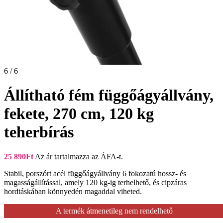
6 / 6
Állítható fém függőágyállvány,
fekete, 270 cm, 120 kg
teherbírás
25 890
Ft
Az ár tartalmazza az ÁFA-t.
Stabil, porszórt acél függőágyállvány 6 fokozatú hossz- és
magasságállítással, amely 120 kg-ig terhelhető, és cipzáras
hordtáskában könnyedén magaddal viheted.
A termék átmenetileg nem rendelhető