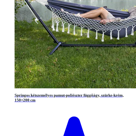
Springos kétszemélyes pamut-poliészter függőágy, szürke-krém,
150×200 cm