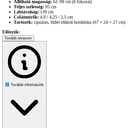
Állítható magasság:
62–99 cm (6 fokozat)
Teljes szélesség:
95 cm
Lábtávolság:
139 cm
Csőátmérők:
4,9 / 4,25 / 2,5 cm
Tartozék:
cipzáras, füllel ellátott hordtáska (67 × 24 × 27 cm)
Előnyök:
Tovább olvasom
Gyors, szerszámmentes összeszerelés néhány perc alatt
Csúszásgátló lábvég a biztonságos használatért
Időjárás- és UV-álló bevonat a hosszú élettartamért
Kompakt méretűre szétszerelhető, a mellékelt tokban
egyszerűen tárolható vagy szállítható
Ideális kertbe, erkélyre, kempinghez vagy nyaralóba
Akár délutáni szunyókálás, akár esti csillagles, ez a stabil állvány
megbízható alapot ad a pihentető ringatózáshoz.
További információk