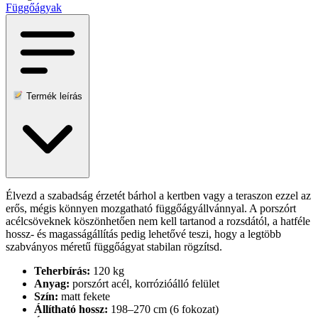
Függőágyak
Termék leírás
Élvezd a szabadság érzetét bárhol a kertben vagy a teraszon ezzel az
erős, mégis könnyen mozgatható függőágyállvánnyal. A porszórt
acélcsöveknek köszönhetően nem kell tartanod a rozsdától, a hatféle
hossz- és magasságállítás pedig lehetővé teszi, hogy a legtöbb
szabványos méretű függőágyat stabilan rögzítsd.
Teherbírás:
120 kg
Anyag:
porszórt acél, korrózióálló felület
Szín:
matt fekete
Állítható hossz:
198–270 cm (6 fokozat)