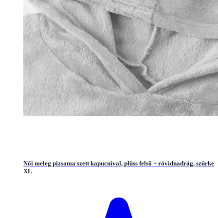
Női meleg pizsama szett kapucnival, plüss felső + rövidnadrág, szürke
XL