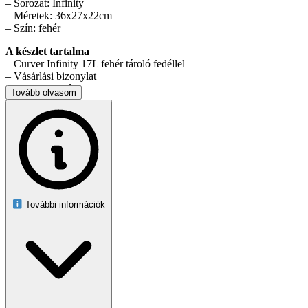
– Sorozat: Infinity
– Méretek: 36x27x22cm
– Szín: fehér
A készlet tartalma
– Curver Infinity 17L fehér tároló fedéllel
– Vásárlási bizonylat
– Garancia: 2 év
Tovább olvasom
Jellemzők
– Praktikus tároló egyszerű vonalvezetéssel, amelyet a skandináv
stílus inspirált
– A fogantyúk nem foglalnak el további helyet
– Univerzális felhasználás
További információk