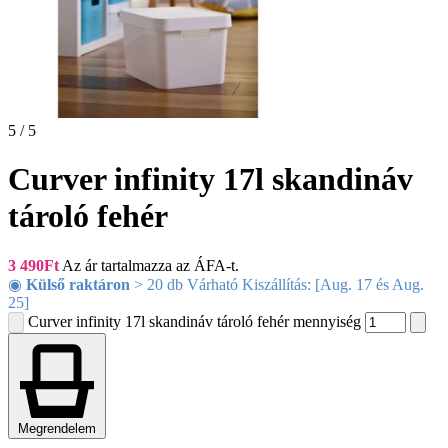
5 / 5
Curver infinity 17l skandináv
tároló fehér
3 490
Ft
Az ár tartalmazza az ÁFA-t.
◉
Külső raktáron
> 20 db Várható Kiszállítás: [Aug. 17 és Aug.
25]
Curver infinity 17l skandináv tároló fehér mennyiség
Megrendelem