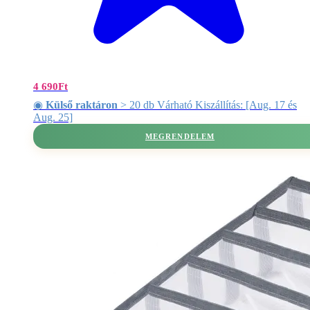
4 690
Ft
◉
Külső raktáron
> 20 db Várható Kiszállítás: [Aug. 17 és
Aug. 25]
MEGRENDELEM