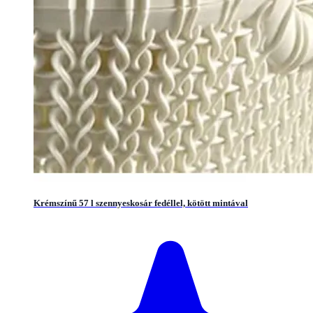
Krémszínű 57 l szennyeskosár fedéllel, kötött mintával