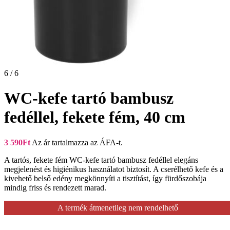
6 / 6
WC-kefe tartó bambusz
fedéllel, fekete fém, 40 cm
3 590
Ft
Az ár tartalmazza az ÁFA-t.
A tartós, fekete fém WC-kefe tartó bambusz fedéllel elegáns
megjelenést és higiénikus használatot biztosít. A cserélhető kefe és a
kivehető belső edény megkönnyíti a tisztítást, így fürdőszobája
mindig friss és rendezett marad.
A termék átmenetileg nem rendelhető