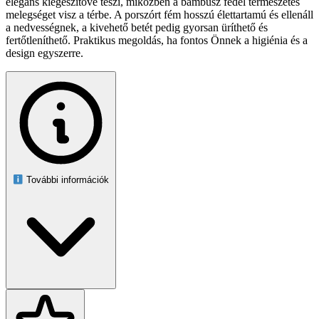
elegáns kiegészítővé teszi, miközben a bambusz fedél természetes
melegséget visz a térbe. A porszórt fém hosszú élettartamú és ellenáll
a nedvességnek, a kivehető betét pedig gyorsan üríthető és
fertőtleníthető. Praktikus megoldás, ha fontos Önnek a higiénia és a
design egyszerre.
További információk