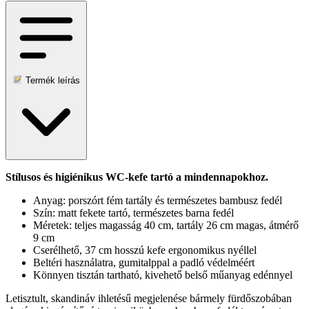
Termék leírás
Stílusos és higiénikus WC-kefe tartó a mindennapokhoz.
Anyag: porszórt fém tartály és természetes bambusz fedél
Szín: matt fekete tartó, természetes barna fedél
Méretek: teljes magasság 40 cm, tartály 26 cm magas, átmérő
9 cm
Cserélhető, 37 cm hosszú kefe ergonomikus nyéllel
Beltéri használatra, gumitalppal a padló védelméért
Könnyen tisztán tartható, kivehető belső műanyag edénnyel
Letisztult, skandináv ihletésű megjelenése bármely fürdőszobában