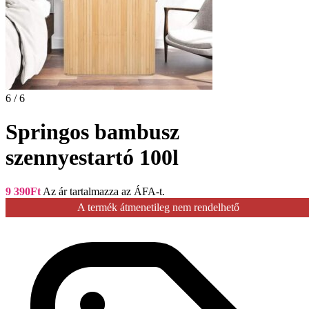
6 / 6
Springos bambusz
szennyestartó 100l
9 390
Ft
Az ár tartalmazza az ÁFA-t.
A termék átmenetileg nem rendelhető