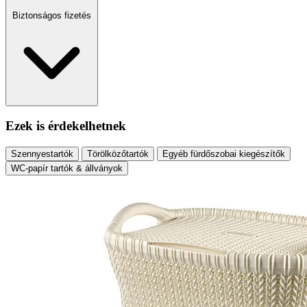
Biztonságos fizetés
Ezek is érdekelhetnek
Szennyestartók
Törölközőtartók
Egyéb fürdőszobai kiegészítők
WC-papír tartók & állványok