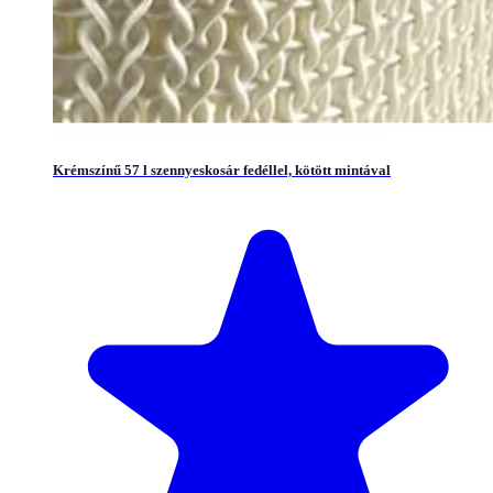
Krémszínű 57 l szennyeskosár fedéllel, kötött mintával