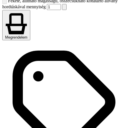
Fekete, állítható magasságú, összecsukható kottatartó állvány
hordtáskával mennyiség
Megrendelem