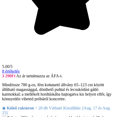
5.00/5
8
értékelés
3 290
Ft
Az ár tartalmazza az ÁFA-t.
Mindössze 780 g-os, fém kottatartó állvány 65–123 cm között
állítható magassággal, dönthető pulttal és lecsukódást gátló
karmokkal; a mellékelt hordtáskába hajtogatva kis helyen elfér, így
könnyedén viheted próbáról koncertre.
◉
Külső raktáron
> 20 db Várható Kiszállítás: [Aug. 17 és Aug.
25]