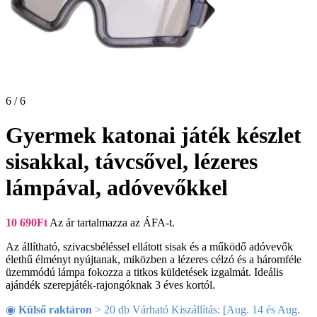
6 / 6
Gyermek katonai játék készlet
sisakkal, távcsővel, lézeres
lámpával, adóvevőkkel
10 690
Ft
Az ár tartalmazza az ÁFA-t.
Az állítható, szivacsbéléssel ellátott sisak és a működő adóvevők
élethű élményt nyújtanak, miközben a lézeres célzó és a háromféle
üzemmódú lámpa fokozza a titkos küldetések izgalmát. Ideális
ajándék szerepjáték-rajongóknak 3 éves kortól.
◉
Külső raktáron
> 20 db Várható Kiszállítás: [Aug. 14 és Aug.