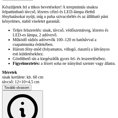
Készüljetek fel a titkos bevetésekre! A terepmintás sisakra
felpattintható távcső, lézeres célzó és LED-lámpa élethű
fényhatásokat nyújt, míg a puha szivacsbélés és az állítható pánt
kényelmes, stabil viseletet garantál.
Teljes felszerelés: sisak, távcső, védőszemüveg, lézeres és
LED-es lámpa, 2 adóvevő.
Működő rádiós adóvevők 100–120 m hatótávval a
csapatmunka érdekében.
Három fény-mód (folyamatos, villogó, riasztó) a látványos
esti küldetésekhez.
Gördíthető sín a kiegészítők gyors fel- és leszereléséhez.
Figyelmeztetés:
a lézert soha ne irányítsd szemre vagy állatra.
Méretek
sisak kerülete: kb. 60 cm
távcső: 12×10×4,5 cm
védőszemüveg: 14,5×7 cm (gumi max. 60 cm)
Tovább olvasom
adóvevő: 19×6×3 cm
A strapabíró műanyagból készült készlet színes díszdobozban
érkezik, így tökéletes ajándék minden katonai szerepjáték-rajongó
számára.