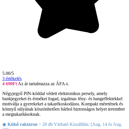
5.00/5
3
értékelés
4 690
Ft
Az ár tartalmazza az ÁFA-t.
Négyjegyű PIN-kóddal védett elektronikus persely, amely
bankjegyeket és érméket fogad, izgalmas fény- és hangeffektekkel
motiválja a gyerekeket a takarékoskodásra. Kompakt méretének és
könnyű súlyának köszönhetően bárhol biztonságos helyet teremthet
a megtakarításoknak.
◉
Külső raktáron
> 20 db Várható Kiszállítás: [Aug. 14 és Aug.