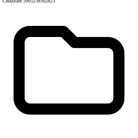
Cikkszám
5905258502823