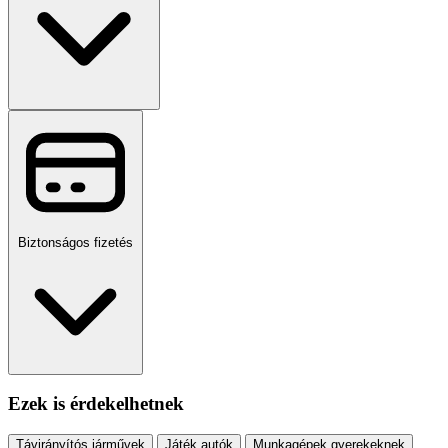
Biztonságos fizetés
Ezek is érdekelhetnek
Távirányítós járművek
Játék autók
Munkagépek gyerekeknek