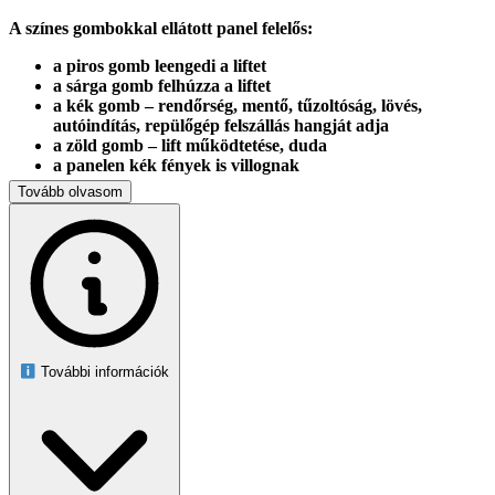
A színes gombokkal ellátott panel felelős:
a piros gomb leengedi a liftet
a sárga gomb felhúzza a liftet
a kék gomb – rendőrség, mentő, tűzoltóság, lövés,
autóindítás, repülőgép felszállás hangját adja
a zöld gomb – lift működtetése, duda
a panelen kék fények is villognak
Tovább olvasom
A készlet tartalmaz:
elemek a parkoló építéséhez
két autó
helikopter
közlekedési táblák
matricák
Méretek:
További információk
parkoló 66 x 49 x 33 cm
autó 7 x 3 x 2.5 cm
A járművek fém karosszériával rendelkeznek.
Szenzációs többszintes parkoló benzinkúttal, lifttel, autószerelő
műhellyel, helikopter-leszállóval. A parkoló „rugós