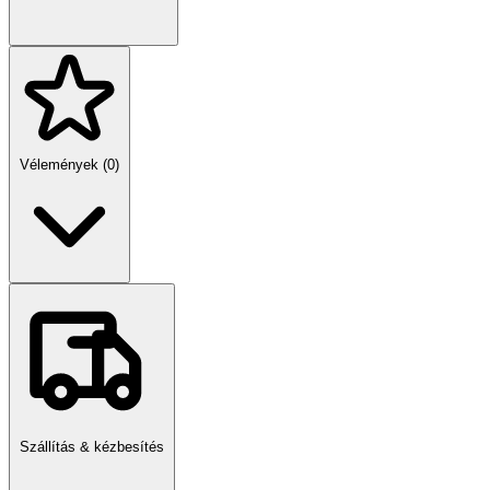
menedékekhez” van igazítva. A lift segítségével az autó a
parkoló egyes szintjeire mozgatható. Ha benzinkút hiányzik,
könnyen feltölthető a benzinkútnál. Ha autóját javítani
szeretné, használjon emelőt, amellyel javíthatja a felfüggesztést
vagy cserélheti a gumiabroncsot. A készlet számos kiegészítő
elemet tartalmaz, amelyek változatosabbá teszik a játékot,
például közlekedési táblák, bóják. A Jokomisiada áruház széles
választékot kínál a pálya, játékautó, parkoló és garázs
Vélemények (0)
sorozatból.
A színes, karton csomagolásban lévő készlet nagyszerű ajándék
lesz.
Szállítás & kézbesítés