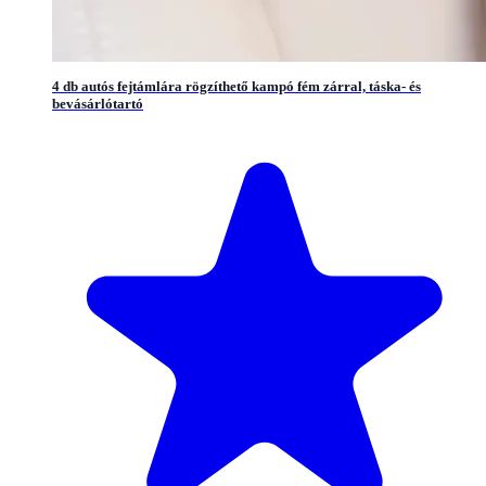
4 db autós fejtámlára rögzíthető kampó fém zárral, táska- és
bevásárlótartó