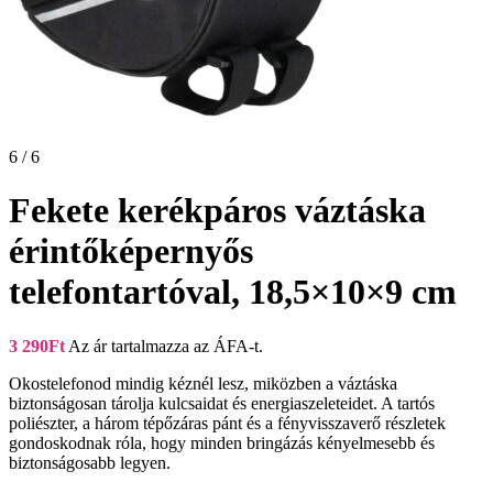
6 / 6
Fekete kerékpáros váztáska
érintőképernyős
telefontartóval, 18,5×10×9 cm
3 290
Ft
Az ár tartalmazza az ÁFA-t.
Okostelefonod mindig kéznél lesz, miközben a váztáska
biztonságosan tárolja kulcsaidat és energiaszeleteidet. A tartós
poliészter, a három tépőzáras pánt és a fényvisszaverő részletek
gondoskodnak róla, hogy minden bringázás kényelmesebb és
biztonságosabb legyen.