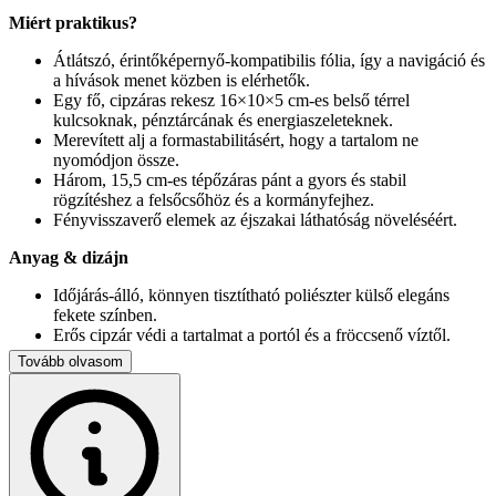
Miért praktikus?
Átlátszó, érintőképernyő-kompatibilis fólia, így a navigáció és
a hívások menet közben is elérhetők.
Egy fő, cipzáras rekesz 16×10×5 cm-es belső térrel
kulcsoknak, pénztárcának és energiaszeleteknek.
Merevített alj a formastabilitásért, hogy a tartalom ne
nyomódjon össze.
Három, 15,5 cm-es tépőzáras pánt a gyors és stabil
rögzítéshez a felsőcsőhöz és a kormányfejhez.
Fényvisszaverő elemek az éjszakai láthatóság növeléséért.
Anyag & dizájn
Időjárás-álló, könnyen tisztítható poliészter külső elegáns
fekete színben.
Erős cipzár védi a tartalmat a portól és a fröccsenő víztől.
Tovább olvasom
Méretek
Táska: 18,5 × 10 × 9 cm
Telefonablak: 17,5 × 8,5 cm (max. ~6,9″ kijelzőig)
Ideális választás túrázóknak, városi ingázóknak, illetve
mindenkinek, aki szeretné biztonságban tudni értékeit, miközben a