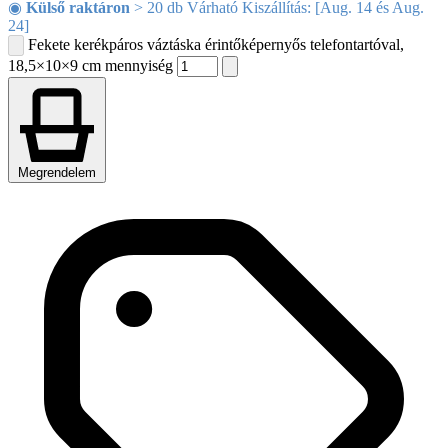
◉
Külső raktáron
> 20 db Várható Kiszállítás: [Aug. 14 és Aug.
24]
Fekete kerékpáros váztáska érintőképernyős telefontartóval,
18,5×10×9 cm mennyiség
Megrendelem