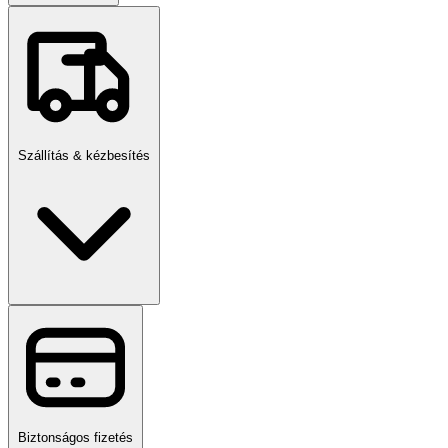
időjárástól óvja. Kizárólag rendeltetésszerűen használja, sérült
állapotban ne adja gyermek kezébe.
Szállítás & kézbesítés
Biztonságos fizetés