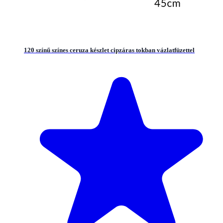
120 színű színes ceruza készlet cipzáras tokban vázlatfüzettel