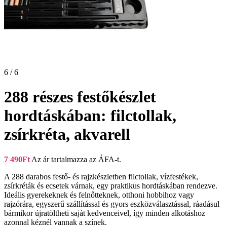
6 / 6
288 részes festőkészlet
hordtáskában: filctollak,
zsírkréta, akvarell
7 490
Ft
Az ár tartalmazza az ÁFA-t.
A 288 darabos festő- és rajzkészletben filctollak, vízfestékek,
zsírkréták és ecsetek várnak, egy praktikus hordtáskában rendezve.
Ideális gyerekeknek és felnőtteknek, otthoni hobbihoz vagy
rajzórára, egyszerű szállítással és gyors eszközválasztással, ráadásul
bármikor újratöltheti saját kedvenceivel, így minden alkotáshoz
azonnal kéznél vannak a színek.