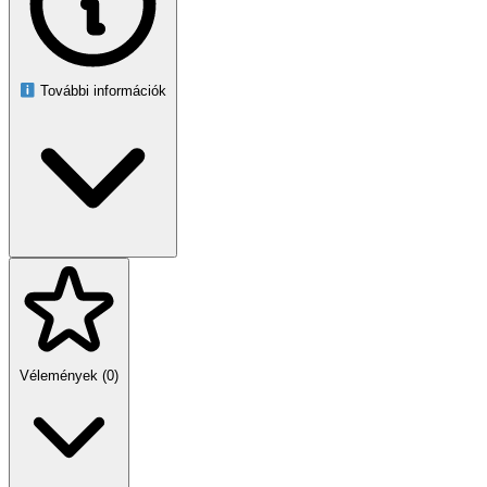
Ajánlott életkor: 3+
Elemszám: 288 db
Tok anyaga: műanyag
Összecsukott méret: 47 × 46 cm
Készlet tömege: 1,65 kg
További információk
A csomag tartalma
1 db műanyag hordtáska
48 db vastag filctoll
48 db vékony filctoll
48 db színes ceruza
24 db fa színes ceruza
60 db olajpasztell
18 db vízfesték korong
3 db ecset és 1 db víztartály
3 db grafitceruza
2 db radír
2 db hegyező
30 db papírkapocs
Vélemények (0)
1 db paletta
Figyelmeztetés
3 éves kor alatt nem ajánlott. Apró alkatrészeket tartalmaz,
fulladásveszély. A termék nem ehető, tűztől és szélsőséges