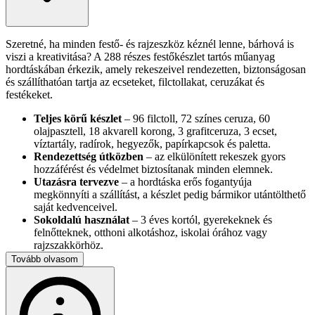
Szeretné, ha minden festő- és rajzeszköz kéznél lenne, bárhová is
viszi a kreativitása? A 288 részes festőkészlet tartós műanyag
hordtáskában érkezik, amely rekeszeivel rendezetten, biztonságosan
és szállíthatóan tartja az ecseteket, filctollakat, ceruzákat és
festékeket.
Teljes körű készlet
– 96 filctoll, 72 színes ceruza, 60
olajpasztell, 18 akvarell korong, 3 grafitceruza, 3 ecset,
víztartály, radírok, hegyezők, papírkapcsok és paletta.
Rendezettség útközben
– az elkülönített rekeszek gyors
hozzáférést és védelmet biztosítanak minden elemnek.
Utazásra tervezve
– a hordtáska erős fogantyúja
megkönnyíti a szállítást, a készlet pedig bármikor utántölthető
saját kedvenceivel.
Sokoldalú használat
– 3 éves kortól, gyerekeknek és
felnőtteknek, otthoni alkotáshoz, iskolai órához vagy
rajzszakkörhöz.
Fejlődés és szórakozás
– segíti a finommotorika, a színlátás
Tovább olvasom
és a kreatív gondolkodás fejlesztését.
Műszaki adatok