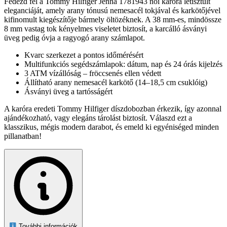
Fedezd fel a Tommy Hilfiger Jenna 1781943 női karóra letisztult
eleganciáját, amely arany tónusú nemesacél tokjával és karkötőjével
kifinomult kiegészítője bármely öltözéknek. A 38 mm-es, mindössze
8 mm vastag tok kényelmes viseletet biztosít, a karcálló ásványi
üveg pedig óvja a ragyogó arany számlapot.
Kvarc szerkezet a pontos időmérésért
Multifunkciós segédszámlapok: dátum, nap és 24 órás kijelzés
3 ATM vízállóság – fröccsenés ellen védett
Állítható arany nemesacél karkötő (14–18,5 cm csuklóig)
Ásványi üveg a tartósságért
A karóra eredeti Tommy Hilfiger díszdobozban érkezik, így azonnal
ajándékozható, vagy elegáns tárolást biztosít. Válaszd ezt a
klasszikus, mégis modern darabot, és emeld ki egyéniséged minden
pillanatban!
További információk