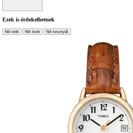
Ezek is érdekelhetnek
Női órák
Női övek
Női kesztyűk