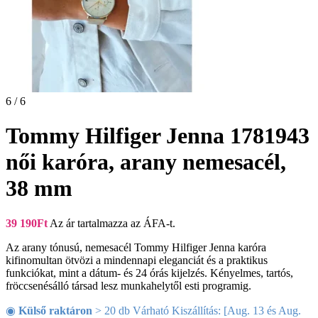
6 / 6
Tommy Hilfiger Jenna 1781943
női karóra, arany nemesacél,
38 mm
39 190
Ft
Az ár tartalmazza az ÁFA-t.
Az arany tónusú, nemesacél Tommy Hilfiger Jenna karóra
kifinomultan ötvözi a mindennapi eleganciát és a praktikus
funkciókat, mint a dátum- és 24 órás kijelzés. Kényelmes, tartós,
fröccsenésálló társad lesz munkahelytől esti programig.
◉
Külső raktáron
> 20 db Várható Kiszállítás: [Aug. 13 és Aug.