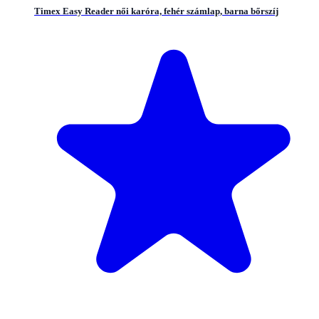
Timex Easy Reader női karóra, fehér számlap, barna bőrszíj