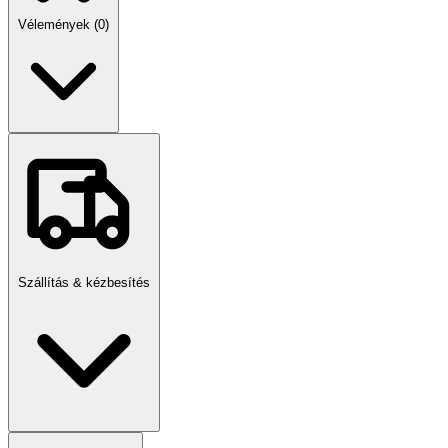
MÉRETEK:
Vélemények (0)
Szélesség:
38cm
Hosszúság:
58cm
Vastagság:
3mm
A KÉSZLET TARTALMAZ:
Gyárilag új fürdőszobai szőnyeg
Szállítás & kézbesítés