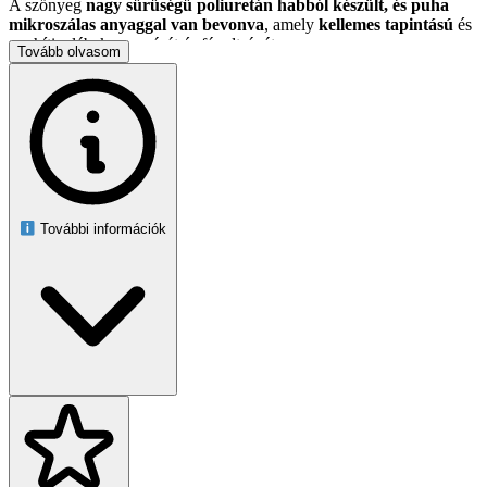
A szőnyeg
nagy sűrűségű poliuretán habból készült, és puha
mikroszálas anyaggal van bevonva
, amely
kellemes tapintású
és
enyhíti a lábak nyomását és fáradtságát.
Tovább olvasom
Csúszásmentes szerkezet
, amely megakadályozza a szőnyeg
elmozdulását a csempéken.
A sima felületnek köszönhetően a szőnyeg
könnyen tisztítható
Széles körű felhasználás: például a kád mellett, zuhanyzóban,
mosdókagylónál.
További információk
Ezen kívül a szőnyeg használata megakadályozza, hogy minden
fürdés után fel kelljen törölni a padlót.
TECHNIKAI SPECIFIKÁCIÓ:
Termékkód:
27166
Vastagság:
3mm
Anyag: műanyag
Csúszásmentes
Gyorsan szárad
Szín:
kék árnyalatok