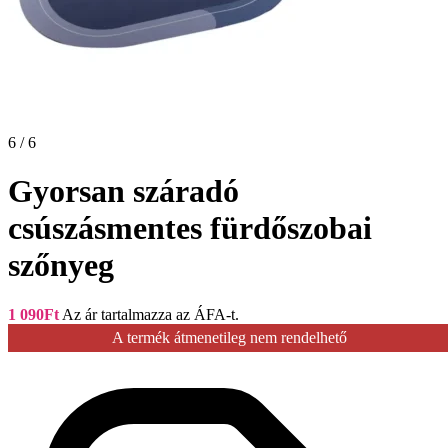
6 / 6
Gyorsan száradó
csúszásmentes fürdőszobai
szőnyeg
1 090
Ft
Az ár tartalmazza az ÁFA-t.
A termék átmenetileg nem rendelhető