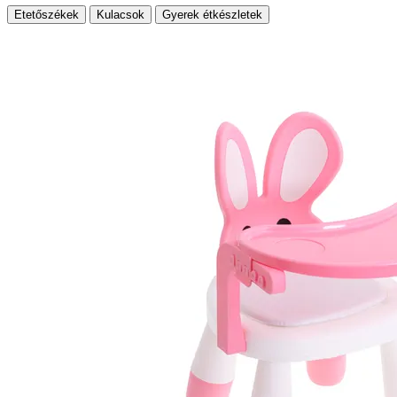
Etetőszékek
Kulacsok
Gyerek étkészletek