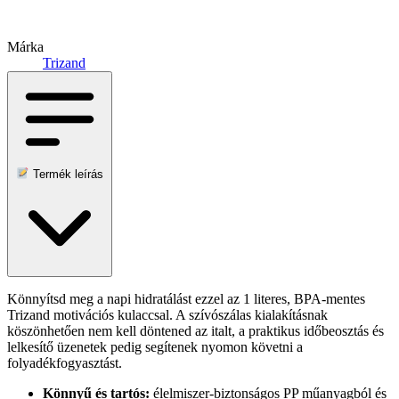
Márka
Trizand
Termék leírás
Könnyítsd meg a napi hidratálást ezzel az 1 literes, BPA-mentes
Trizand motivációs kulaccsal. A szívószálas kialakításnak
köszönhetően nem kell döntened az italt, a praktikus időbeosztás és
lelkesítő üzenetek pedig segítenek nyomon követni a
folyadékfogyasztást.
Könnyű és tartós:
élelmiszer-biztonságos PP műanyagból és