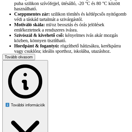
puha szilikon szívófejjel, ütésálló, -20 °C és 80 °C között
használható.
Cseppmentes zár:
szilikon tömítés és kétlépcsős nyitógomb
védi a táskád tartalmát a szivárgástól.
Motiváló skála:
ml/oz beosztás és órás jelölések
emlékeztetnek a rendszeres ivásra.
Szívószál & kivehető cső:
kényelmes ivás akár mozgás
közben, könnyen tisztítható.
Hordpánt & fogantyú:
rögzíthető hátizsákra, kerékpárra
vagy csuklóra; ideális sporthoz, iskolába, utazáshoz.
Személyre szabható:
a mellékelt matricákkal egyedivé
Tovább olvasom
varázsolhatod a kulacsodat.
Méretek és adatok:
29 × 7,5 cm, 0,17 kg, kapacitás 1 l, matt
rózsaszín/kék felület.
Tisztítás:
kézi mosás ajánlott, mosogatógépben nem használható.
További információk