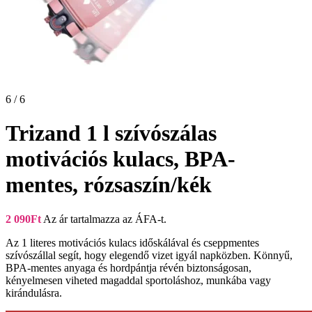
6 / 6
Trizand 1 l szívószálas
motivációs kulacs, BPA-
mentes, rózsaszín/kék
2 090
Ft
Az ár tartalmazza az ÁFA-t.
Az 1 literes motivációs kulacs időskálával és cseppmentes
szívószállal segít, hogy elegendő vizet igyál napközben. Könnyű,
BPA-mentes anyaga és hordpántja révén biztonságosan,
kényelmesen viheted magaddal sportoláshoz, munkába vagy
kirándulásra.