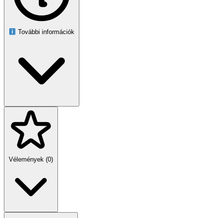
Külső bevonat: UV-álló
Kialakítás: vízálló
Kapacitás: 320 l
Átmérő: alul 75 cm, felül 90 cm
További információk
Szett tömege: 3,43 kg
Csomagolt tömeg: 4,7 kg
Anyag: Oxford szövet, gyöngyhab, PVC, organikus pamut,
poliészter, nejlon
A csomag tartalma
Összecsukható jeges fürdőkád (320 l)
Hőszigetelt fedél rögzítőkampókkal
Csúszásgátló alátét
Ülőpárna
Vázmerevítés
Pumpa
2 db O-gyűrű
2 db javítófolt
Vélemények (0)
Leeresztő cső
Csap a víz leengedéséhez
QR-kódos útmutató
Biztonsági figyelmeztetés
Ne használd egyedül – mindig legyen a közelben másik személy!
Megfázás esetén, alkoholfogyasztás után vagy intenzív edzés után