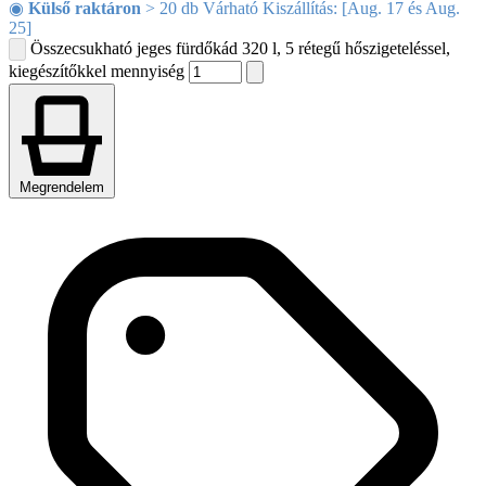
◉
Külső raktáron
> 20 db Várható Kiszállítás: [Aug. 17 és Aug.
25]
Összecsukható jeges fürdőkád 320 l, 5 rétegű hőszigeteléssel,
kiegészítőkkel mennyiség
Megrendelem