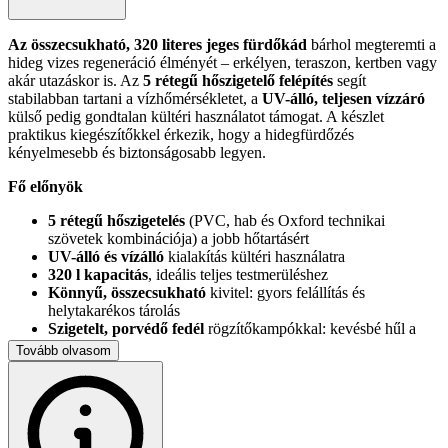
Az összecsukható, 320 literes jeges fürdőkád
bárhol megteremti a
hideg vizes regeneráció élményét – erkélyen, teraszon, kertben vagy
akár utazáskor is. Az
5 rétegű hőszigetelő felépítés
segít
stabilabban tartani a vízhőmérsékletet, a
UV-álló, teljesen vízzáró
külső pedig gondtalan kültéri használatot támogat. A készlet
praktikus kiegészítőkkel érkezik, hogy a hidegfürdőzés
kényelmesebb és biztonságosabb legyen.
Fő előnyök
5 rétegű hőszigetelés
(PVC, hab és Oxford technikai
szövetek kombinációja) a jobb hőtartásért
UV-álló és vízálló
kialakítás kültéri használatra
320 l kapacitás
, ideális teljes testmerüléshez
Könnyű, összecsukható
kivitel: gyors felállítás és
helytakarékos tárolás
Szigetelt, porvédő fedél
rögzítőkampókkal: kevésbé hűl a
víz, tisztább marad
Tovább olvasom
QR-kódos útmutató
a hidegfürdőzéshez
Műszaki adatok
Hőszigetelő rétegek száma: 5