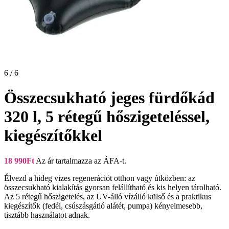
6 / 6
Összecsukható jeges fürdőkád
320 l, 5 rétegű hőszigeteléssel,
kiegészítőkkel
18 990
Ft
Az ár tartalmazza az ÁFA-t.
Élvezd a hideg vizes regenerációt otthon vagy útközben: az
összecsukható kialakítás gyorsan felállítható és kis helyen tárolható.
Az 5 rétegű hőszigetelés, az UV-álló vízálló külső és a praktikus
kiegészítők (fedél, csúszásgátló alátét, pumpa) kényelmesebb,
tisztább használatot adnak.