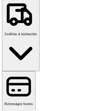
kerüld a fürdőzést.
Szív- és keringési betegség esetén csak orvosi konzultáció után
használd.
Gyermekek és idősek csak felügyelettel használhatják.
Ne lépd túl az ajánlott fürdőzési időt.
Ne merítsd a fejed a víz alá, és ne tartsd vissza a levegőt.
Szállítás & kézbesítés
Biztonságos fizetés