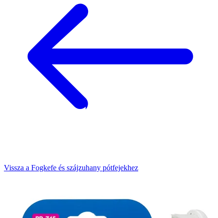
Vissza a Fogkefe és szájzuhany pótfejekhez