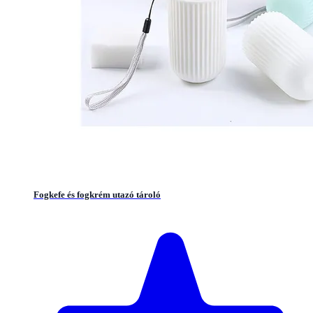
Fogkefe és fogkrém utazó tároló