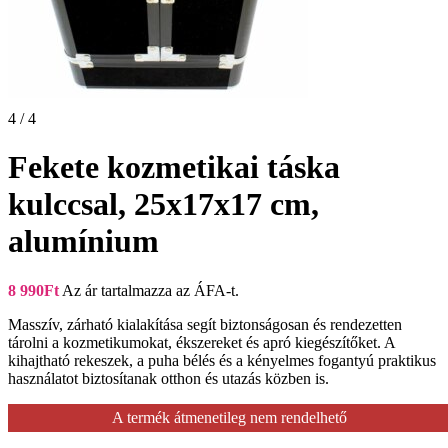
4 / 4
Fekete kozmetikai táska
kulccsal, 25x17x17 cm,
alumínium
8 990
Ft
Az ár tartalmazza az ÁFA-t.
Masszív, zárható kialakítása segít biztonságosan és rendezetten
tárolni a kozmetikumokat, ékszereket és apró kiegészítőket. A
kihajtható rekeszek, a puha bélés és a kényelmes fogantyú praktikus
használatot biztosítanak otthon és utazás közben is.
A termék átmenetileg nem rendelhető