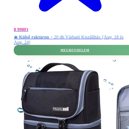
8 990
Ft
◉
Külső raktáron
> 20 db Várható Kiszállítás: [Aug. 18 és
Aug. 24]
MEGRENDELEM