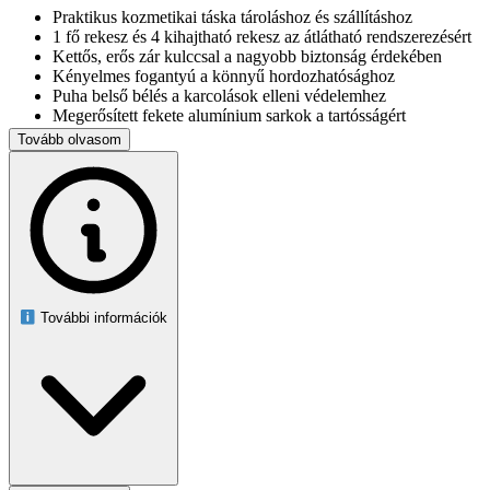
Praktikus kozmetikai táska tároláshoz és szállításhoz
1 fő rekesz és 4 kihajtható rekesz az átlátható rendszerezésért
Kettős, erős zár kulccsal a nagyobb biztonság érdekében
Kényelmes fogantyú a könnyű hordozhatósághoz
Puha belső bélés a karcolások elleni védelemhez
Megerősített fekete alumínium sarkok a tartósságért
Könnyű, mégis stabil kivitel
Tovább olvasom
Gyorsan és egyszerűen nyitható, illetve összecsukható
Szín: fekete, krómozott részletekkel
Anyag: alumínium, műanyag, velúr hatású borítás
Méretek:
Külső méret: 25 x 17 x 17 cm
Fő rekesz belső mérete: 6 x 23 x 15 cm
Belső rekeszek mérete: 3 x 10,5 x 14 cm
További információk
Ajándéknak is kiváló választás, hiszen egyszerre praktikus,
esztétikus és jól használható a mindennapokban.
Figyelem: a
tényleges színárnyalat a fényviszonyoktól függően enyhén eltérhet.