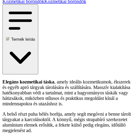
Kozmetikai bőröndök
Kozmetikai bőröndök
Termék leírás
Elegáns kozmetikai táska
, amely ideális kozmetikumok, ékszerek
és egyéb apró tárgyak tárolására és szállítására. Masszív kialakítása
hatékonyabban védi a tartalmat, mint a hagyományos táskák vagy
hátizsákok, miközben stílusos és praktikus megoldást kínál a
mindennapokra és utazáshoz is.
A belső részt puha bélés borítja, amely segít megóvni a benne tárolt
tárgyakat a karcolásoktól. A könnyű, mégis strapabíró szerkezetet
alumínium elemek erősítik, a fekete külső pedig elegáns, időtálló
megjelenést ad.