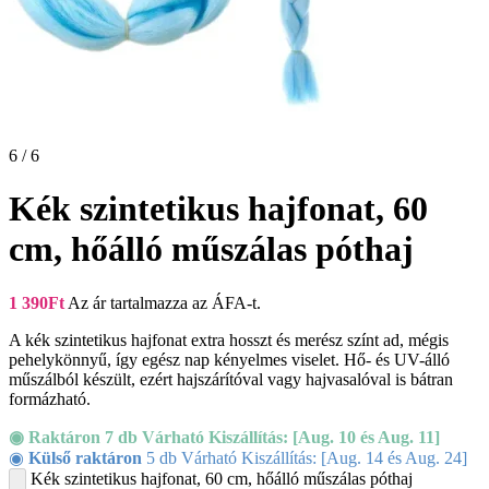
6 / 6
Kék szintetikus hajfonat, 60
cm, hőálló műszálas póthaj
1 390
Ft
Az ár tartalmazza az ÁFA-t.
A kék szintetikus hajfonat extra hosszt és merész színt ad, mégis
pehelykönnyű, így egész nap kényelmes viselet. Hő- és UV-álló
műszálból készült, ezért hajszárítóval vagy hajvasalóval is bátran
formázható.
◉ Raktáron 7 db Várható Kiszállítás: [Aug. 10 és Aug. 11]
◉
Külső raktáron
5 db Várható Kiszállítás: [Aug. 14 és Aug. 24]
Kék szintetikus hajfonat, 60 cm, hőálló műszálas póthaj