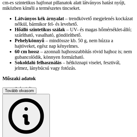
cm-es szintetikus hajfonat pillanatok alatt látványos hatást nyújt,
miközben kíméli a természetes tincseket.
Látványos kék árnyalat
– trendkövető megjelenés kockázat
nélkül, bármikor fel- és levehető.
Hőálló szintetikus szálak
– UV- és magas hőmérséklet-álló;
szárítható, vasalható, göndöríthető.
Pehelykönnyű
– mindössze kb. 50 g, nem húzza a
hajtöveket, egész nap kényelmes.
60 cm hossz
– azonnali hajhosszabbítás rövid hajhoz is; nem
gubancolódik, könnyen formázható.
Sokoldalú felhasználás
– hétköznapi viselet, fesztivál,
jelmez, lánybúcsú vagy fotózás.
Műszaki adatok
Szín: kék
Tovább olvasom
Anyag: hőálló szintetikus rost
Hossz: ~60 cm
Súly csomagolással: ~0,05 kg
Ápolási tipp:
hűvös vízben mossa, hagyja levegőn száradni, kerülje
a nyílt lángot és a hajfestéket.