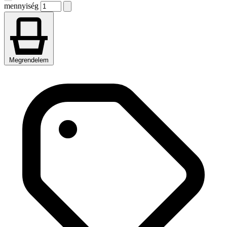
mennyiség
Megrendelem