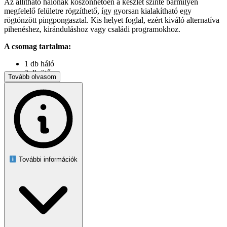
Az állítható hálónak köszönhetően a készlet szinte bármilyen
megfelelő felületre rögzíthető, így gyorsan kialakítható egy
rögtönzött pingpongasztal. Kis helyet foglal, ezért kiváló alternatíva
pihenéshez, kiránduláshoz vagy családi programokhoz.
A csomag tartalma:
1 db háló
2 db ütő
Tovább olvasom
3 db labda
Ez a szett kiváló választás az asztalitenisz világával most ismerkedők
számára, de fiataloknak és idősebbeknek egyaránt jó szórakozást
nyújt.
A háló legfeljebb 5 cm vastag és 170 cm széles asztallapokra
rögzíthető. A háló magassága 13,5 cm. Az ütők és a labdák
szabványos méretűek.
További információk
A készlet kartondobozban érkezik, amely praktikus tárolást biztosít a
játék végeztével is.