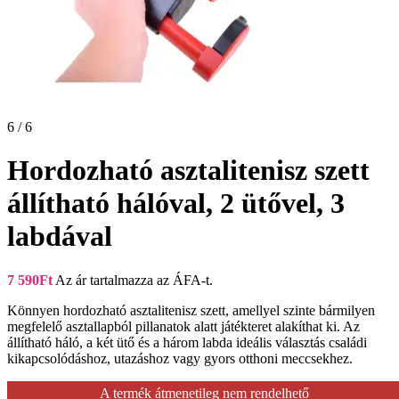
6 / 6
Hordozható asztalitenisz szett
állítható hálóval, 2 ütővel, 3
labdával
7 590
Ft
Az ár tartalmazza az ÁFA-t.
Könnyen hordozható asztalitenisz szett, amellyel szinte bármilyen
megfelelő asztallapból pillanatok alatt játékteret alakíthat ki. Az
állítható háló, a két ütő és a három labda ideális választás családi
kikapcsolódáshoz, utazáshoz vagy gyors otthoni meccsekhez.
A termék átmenetileg nem rendelhető