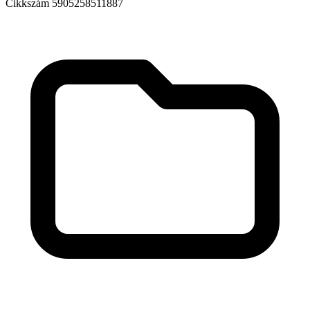
Cikkszám
5905258511887