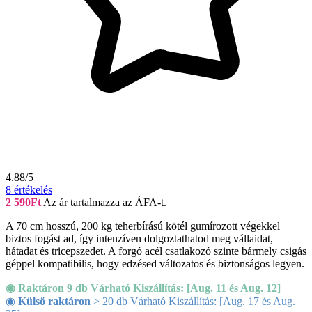
4.88/5
8
értékelés
2 590
Ft
Az ár tartalmazza az ÁFA-t.
A 70 cm hosszú, 200 kg teherbírású kötél gumírozott végekkel
biztos fogást ad, így intenzíven dolgoztathatod meg vállaidat,
hátadat és tricepszedet. A forgó acél csatlakozó szinte bármely csigás
géppel kompatibilis, hogy edzésed változatos és biztonságos legyen.
◉ Raktáron 9 db Várható Kiszállítás: [Aug. 11 és Aug. 12]
◉
Külső raktáron
> 20 db Várható Kiszállítás: [Aug. 17 és Aug.