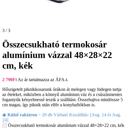
3 / 3
Összecsukható termokosár
alumínium vázzal 48×28×22
cm, kék
2 790
Ft
Az ár tartalmazza az ÁFA-t.
Hőszigetelt piknikkosarunk órákon át melegen vagy hidegen tartja
az ételeket, miközben a könnyű alumínium váz és a csúszásmentes
fogantyúk kényelmessé teszik a szállítást. Összehajtva mindössze 5
cm magas, így piknik után elfér a konyhafiókban is.
◉
Külső raktáron
> 20 db Várható Kiszállítás: [Aug. 14 és Aug.
24]
Összecsukható termokosár alumínium vázzal 48×28×22 cm, kék