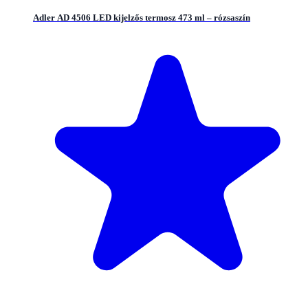
Adler AD 4506 LED kijelzős termosz 473 ml – rózsaszín