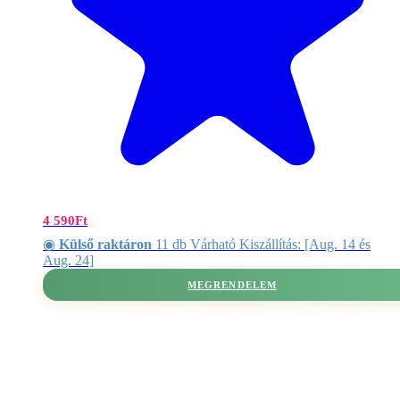
4 590
Ft
◉
Külső raktáron
11 db Várható Kiszállítás: [Aug. 14 és
Aug. 24]
MEGRENDELEM