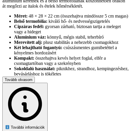
alumínium keretnek és a belső termofóliának köszönhetően órákon
át megőrzi az italok és ételek hőmérsékletét.
Méret:
48 × 28 × 22 cm (összehajtva mindössze 5 cm magas)
Belső termofólia:
kiváló hő- és nedvességszigetelés
Cipzáras fedél:
gyorsan zárható, biztosan tartja a meleget
vagy a hideget
Alumínium váz:
könnyű, mégis stabil, teherbíró
Merevített alj:
plusz stabilitás a nehezebb csomagokhoz
Két lehajtható fogantyú:
csúszásmentes gumibetéttel a
kényelmes hordozásért
Kompakt:
összehajtva kevés helyet foglal, elfér a
csomagtartóban vagy a szekrényben
Sokoldalú használat:
piknikhez, strandhoz, kempingezéshez,
bevásárláshoz is tökéletes
Súlya:
mindössze ~1 kg, így gyerekjáték a cipelése
Tovább olvasom
Szín:
kék
Vidd magaddal a frissítő italokat vagy a gőzölgő ebédet bárhová, és
élvezd, hogy mindig a megfelelő hőmérsékleten fogyaszthatod őket!
További információk