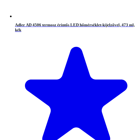
Adler AD 4506 termosz érintős LED hőmérséklet-kijelzővel, 473 ml,
kék