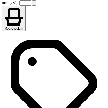
mennyiség
Megrendelem