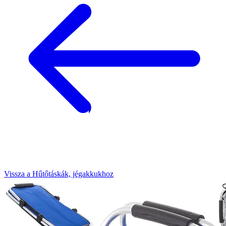
Vissza a Hűtőtáskák, jégakkukhoz