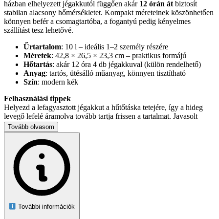
házban elhelyezett jégakkutól függően akár
12 órán át
biztosít
stabilan alacsony hőmérsékletet. Kompakt méreteinek köszönhetően
könnyen befér a csomagtartóba, a fogantyú pedig kényelmes
szállítást tesz lehetővé.
Űrtartalom
: 10 l – ideális 1–2 személy részére
Méretek
: 42,8 × 26,5 × 23,3 cm – praktikus formájú
Hőtartás
: akár 12 óra 4 db jégakkuval (külön rendelhető)
Anyag
: tartós, ütésálló műanyag, könnyen tisztítható
Szín
: modern kék
Felhasználási tippek
Helyezd a lefagyasztott jégakkut a hűtőtáska tetejére, így a hideg
levegő lefelé áramolva tovább tartja frissen a tartalmat. Javasolt
előhűteni a belekerülő italokat és ételeket, hogy optimális maradjon
Tovább olvasom
a hőmérséklet akár egész nap.
Élvezd a hűsítő italokat bárhol, bármikor – bízd magad a Curver
minőségére!
További információk