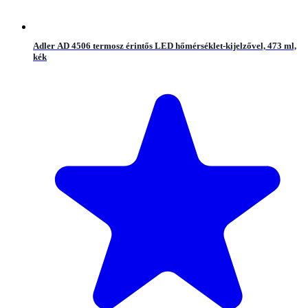
Adler AD 4506 termosz érintős LED hőmérséklet-kijelzővel, 473 ml,
kék