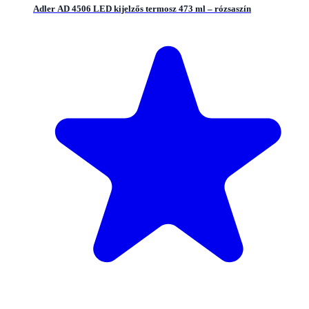
Adler AD 4506 LED kijelzős termosz 473 ml – rózsaszín