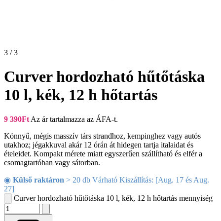
3 / 3
Curver hordozható hűtőtáska
10 l, kék, 12 h hőtartás
9 390
Ft
Az ár tartalmazza az ÁFA-t.
Könnyű, mégis masszív társ strandhoz, kempinghez vagy autós
utakhoz; jégakkuval akár 12 órán át hidegen tartja italaidat és
ételeidet. Kompakt mérete miatt egyszerűen szállítható és elfér a
csomagtartóban vagy sátorban.
◉
Külső raktáron
> 20 db Várható Kiszállítás: [Aug. 17 és Aug.
27]
Curver hordozható hűtőtáska 10 l, kék, 12 h hőtartás mennyiség