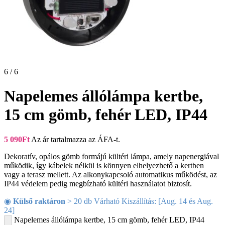
6 / 6
Napelemes állólámpa kertbe,
15 cm gömb, fehér LED, IP44
5 090
Ft
Az ár tartalmazza az ÁFA-t.
Dekoratív, opálos gömb formájú kültéri lámpa, amely napenergiával
működik, így kábelek nélkül is könnyen elhelyezhető a kertben
vagy a terasz mellett. Az alkonykapcsoló automatikus működést, az
IP44 védelem pedig megbízható kültéri használatot biztosít.
◉
Külső raktáron
> 20 db Várható Kiszállítás: [Aug. 14 és Aug.
24]
Napelemes állólámpa kertbe, 15 cm gömb, fehér LED, IP44