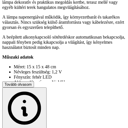
lámpa dekoratív és praktikus megoldás kertbe, terasz mellé vagy
egyéb kültéri terek hangulatos megvilágításához.
A lámpa napenergiával működik, így környezetbarát és takarékos
választás. Nincs szükség külső áramforrásra vagy kábelezésre, ezért
gyorsan és egyszerűen telepíthető.
A beépített alkonykapcsoló sötétedéskor automatikusan bekapcsolja,
nappali fényben pedig kikapcsolja a világítást, így kényelmes
használatot biztosít minden nap.
Műszaki adatok
Méret: 15 x 15 x 48 cm
Névleges feszültség: 1,2 V
Fényszín: fehér LED
Akkumulátor típusa: Ni-MH
Tovább olvasom
Világítási idő: 6–8 óra
Védettség: IP44
A csomag tartalma
Napelemes álló kerti lámpa GB121
Használati útmutató
Gyári csomagolás