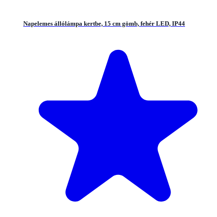
Napelemes állólámpa kertbe, 15 cm gömb, fehér LED, IP44