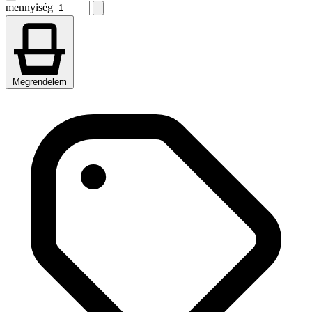
mennyiség
Megrendelem