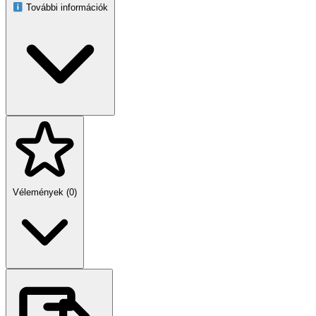
További információk
Főbb jellemzők
Automatikusan felkapcsol sötétedés után
Ideális kertbe, teraszhoz és kerti utak mellé
Napelemes töltés a beépített panelnek köszönhetően
Modern, dekoratív megjelenés
Kábelezés nélküli, gyors és egyszerű telepítés
Be- és kikapcsoló gombbal
Kültéri használatra alkalmas, IP44 védelemmel
Vélemények (0)