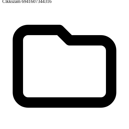
Cikkszám
6941607344316