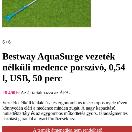
6 / 6
Bestway AquaSurge vezeték
nélküli medence porszívó, 0,54
l, USB, 50 perc
28 490
Ft
Az ár tartalmazza az ÁFA-t.
Vezeték nélküli kialakítása és ergonomikus teleszkópos nyele révén
könnyedén eléri a medence minden zugát. A nagy kapacitású
hulladéktartály és az egygombos működtetés gyors, fáradságmentes
tisztítást garantál a nyári fürdőzésekhez.
A termék átmenetileg nem rendelhető