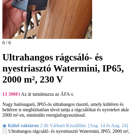
6 / 6
Ultrahangos rágcsáló- és
nyestriasztó Watermini, IP65,
2000 m², 230 V
13 390
Ft
Az ár tartalmazza az ÁFA-t.
Nagy hatósugarú, IP65-ös ultrahangos riasztó, amely kültéren és
beltéren is megbízhatóan távol tartja a rágcsálókat és nyesteket akár
2000 m²-en, minimális energiafogyasztással.
◉
Külső raktáron
2 db Várható Kiszállítás: [Aug. 14 és Aug. 24]
Ultrahangos rágcsáló- és nyestriasztó Watermini, IP65, 2000 m²,