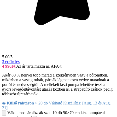
5.00/5
3
értékelés
4 990
Ft
Az ár tartalmazza az ÁFA-t.
Akár 80 % hellyel több marad a szekrényben vagy a bőröndben,
miközben a vastag ruhák, párnák légmentesen védve maradnak a
portól és nedvességtől. A mellékelt kézi pumpa lehetővé teszi a
gyors levegőeltávolítást utazás közben is, a strapabíró zsákok pedig
többször újrazárhatók.
◉
Külső raktáron
> 20 db Várható Kiszállítás: [Aug. 13 és Aug.
21]
Vákuumos tárolózsák szett 10 db 50×70 cm kézi pumpával