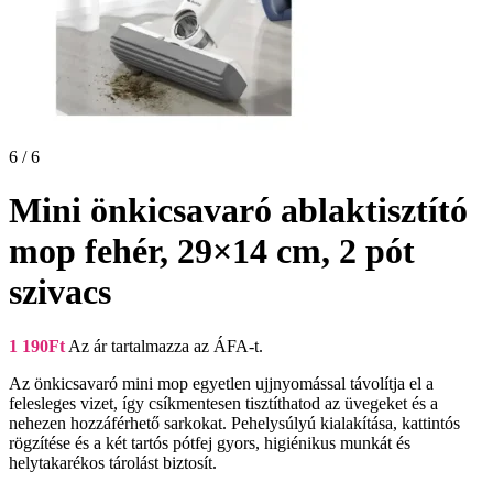
6 / 6
Mini önkicsavaró ablaktisztító
mop fehér, 29×14 cm, 2 pót
szivacs
1 190
Ft
Az ár tartalmazza az ÁFA-t.
Az önkicsavaró mini mop egyetlen ujjnyomással távolítja el a
felesleges vizet, így csíkmentesen tisztíthatod az üvegeket és a
nehezen hozzáférhető sarkokat. Pehelysúlyú kialakítása, kattintós
rögzítése és a két tartós pótfej gyors, higiénikus munkát és
helytakarékos tárolást biztosít.