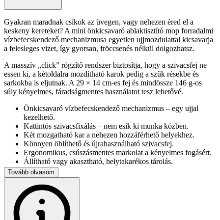
Gyakran maradnak csíkok az üvegen, vagy nehezen éred el a
keskeny kereteket? A mini önkicsavaró ablaktisztító mop forradalmi
vízbefecskendező mechanizmusa egyetlen ujjmozdulattal kicsavarja
a felesleges vizet, így gyorsan, fröccsenés nélkül dolgozhatsz.
A masszív „click” rögzítő rendszer biztosítja, hogy a szivacsfej ne
essen ki, a kétoldalra mozdítható karok pedig a szűk résekbe és
sarkokba is eljutnak. A 29 × 14 cm-es fej és mindössze 146 g-os
súly kényelmes, fáradságmentes használatot tesz lehetővé.
Önkicsavaró vízbefecskendező mechanizmus – egy ujjal
kezelhető.
Kattintós szivacsfixálás – nem esik ki munka közben.
Két mozgatható kar a nehezen hozzáférhető helyekhez.
Könnyen öblíthető és újrahasználható szivacsfej.
Ergonomikus, csúszásmentes markolat a kényelmes fogásért.
Állítható vagy akasztható, helytakarékos tárolás.
2 db tartós, vegyszer- és kopásálló pótfej a csomagban.
Tovább olvasom
Műszaki adatok
Fejméret: 29 × 14,5 × 4 cm
Súly: 146 g (csomagban 208 g)