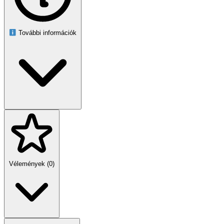
Anyag: PP, PU
Szín: fehér
Önkicsavaró rendszer: igen
Mozgatható fej: igen
További információk
Csomag tartalma
1 × mini mop
2 × pót szivacsfej
Díszdoboz
Takaríts ablakot, tükröt vagy autóüveget gyorsabban és kifogástalan
eredménnyel, miközben a kezed száraz marad, a mop pedig alig
foglal helyet.
Vélemények (0)