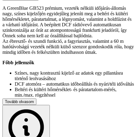
A GreenBlue GB523 prémium, vezeték nélküli időjárás-állomás
nagy, színes kijelzőjén egyidejűleg jeleníti meg a beltéri és kültéri
hőmérsékletet, páratartalmat, a légnyomást, valamint a holdfázist és
a várható időjárást. A beépített DCF rádióvevő automatikusan
szinkronizálja az órát az atompontosságú frankfurti jeladóról, így
Önnek soha nem kell az óraállítással bajlódnia.
Az ébresztő- és szundi funkció, a fagyriasztás, valamint a 60 m
hatótávolságú vezeték nélküli külső szenzor gondoskodik róla, hogy
mindig időben és felkészülten indulhasson útnak.
Főbb jellemzők
Színes, nagy kontrasztú kijelző az adatok egy pillantásra
történő leolvasásához
DCF atomóra – automatikus időbeállítás és nyári/téli időváltás
Beltéri és kültéri hőmérséklet- és páratartalom-mérés,
min./max. rögzítéssel
Légnyomás-regisztrálás 12 órás grafikonon, időjárás-jelzés
Tovább olvasom
ikonokkal
Holdfázis megjelenítés, fagyriasztás, napi ébresztő és szundi
Vezeték nélküli kültéri szenzor 60 m hatótávval, falra
szerelhető vagy asztalra állítható
Átváltható °C/°F és hPa/mb, inHg, mmHg egységek
Tápellátás: 2×AA elem vagy mellékelt hálózati adapter;