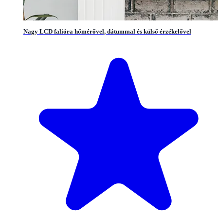
Nagy LCD falióra hőmérővel, dátummal és külső érzékelővel