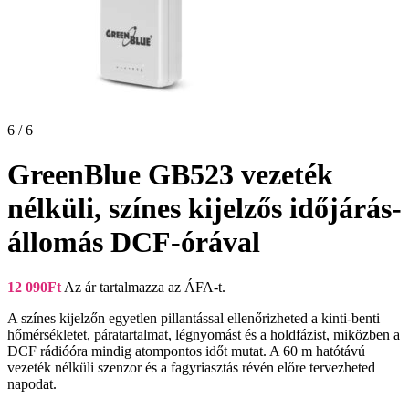
6 / 6
GreenBlue GB523 vezeték
nélküli, színes kijelzős időjárás-
állomás DCF-órával
12 090
Ft
Az ár tartalmazza az ÁFA-t.
A színes kijelzőn egyetlen pillantással ellenőrizheted a kinti-benti
hőmérsékletet, páratartalmat, légnyomást és a holdfázist, miközben a
DCF rádióóra mindig atompontos időt mutat. A 60 m hatótávú
vezeték nélküli szenzor és a fagyriasztás révén előre tervezheted
napodat.