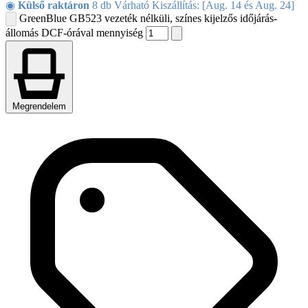
◉
Külső raktáron
8 db Várható Kiszállítás: [Aug. 14 és Aug. 24]
GreenBlue GB523 vezeték nélküli, színes kijelzős időjárás-
állomás DCF-órával mennyiség
Megrendelem