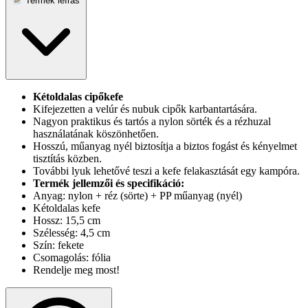
Termék leírás
Kétoldalas cipőkefe
Kifejezetten a velúr és nubuk cipők karbantartására.
Nagyon praktikus és tartós a nylon sörték és a rézhuzal
használatának köszönhetően.
Hosszú, műanyag nyél biztosítja a biztos fogást és kényelmet
tisztítás közben.
További lyuk lehetővé teszi a kefe felakasztását egy kampóra.
Termék jellemzői és specifikáció:
Anyag: nylon + réz (sörte) + PP műanyag (nyél)
Kétoldalas kefe
Hossz: 15,5 cm
Szélesség: 4,5 cm
Szín: fekete
Csomagolás: fólia
Rendelje meg most!