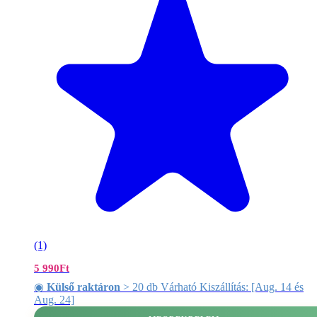
(1)
5 990
Ft
◉
Külső raktáron
> 20 db Várható Kiszállítás: [Aug. 14 és
Aug. 24]