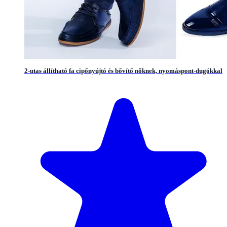
2-utas állítható fa cipőnyújtó és bővítő nőknek, nyomáspont-dugókkal