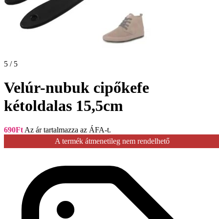
5 / 5
Velúr-nubuk cipőkefe
kétoldalas 15,5cm
690
Ft
Az ár tartalmazza az ÁFA-t.
A termék átmenetileg nem rendelhető