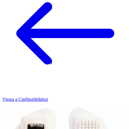
Vissza a Cipőtisztítókhoz