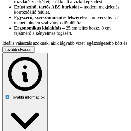
rozsdarészecskéket, csökkenti a vízkőképződést.
Ezüst színű, tartós ABS burkolat
– modern megjelenés,
korrózióálló felület.
Egyszerű, szerszámmentes felszerelés
– univerzális 1/2″
menet minden szabványos tömlőhöz.
Ergonomikus kialakítás
– 25 cm teljes hossz, 8 cm
fejátmérő a kényelmes fogásért.
Ideális választás azoknak, akik lágyabb vizet, egészségesebb bőrt és
hosszabb élettartamú csaptelepeket szeretnének, miközben
Tovább olvasom
csökkentik a havi költségeket.
Doboz tartalma:
1 db turbószűrős zuhanyfej cserélhető szűrővel
További információk