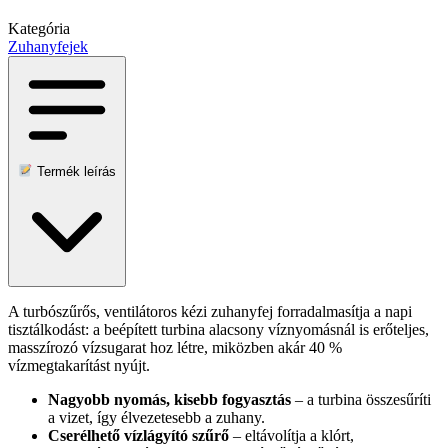
Kategória
Zuhanyfejek
Termék leírás
A turbószűrős, ventilátoros kézi zuhanyfej forradalmasítja a napi
tisztálkodást: a beépített turbina alacsony víznyomásnál is erőteljes,
masszírozó vízsugarat hoz létre, miközben akár 40 %
vízmegtakarítást nyújt.
Nagyobb nyomás, kisebb fogyasztás
– a turbina összesűríti
a vizet, így élvezetesebb a zuhany.
Cserélhető vízlágyító szűrő
– eltávolítja a klórt,