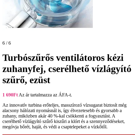
6 / 6
Turbószűrős ventilátoros kézi
zuhanyfej, cserélhető vízlágyító
szűrő, ezüst
1 690
Ft
Az ár tartalmazza az ÁFA-t.
Az innovatív turbina erőteljes, masszírozó vízsugarat biztosít még
alacsony hálózati nyomásnál is, így élvezetesebb és gyorsabb a
zuhany, miközben akár 40 %-kal csökkenti a fogyasztást. A
cserélhető vízlágyító szűrő kiszűri a klórt és a szennyeződéseket,
megóvja bőrét, haját, és védi a csaptelepeket a vízkőtől.