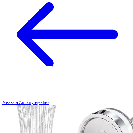
Vissza a Zuhanyfejekhez