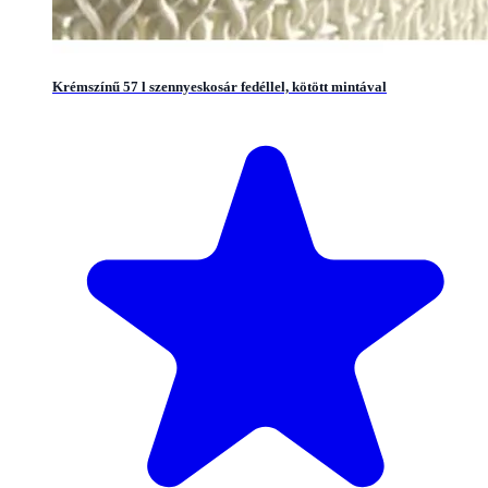
Krémszínű 57 l szennyeskosár fedéllel, kötött mintával