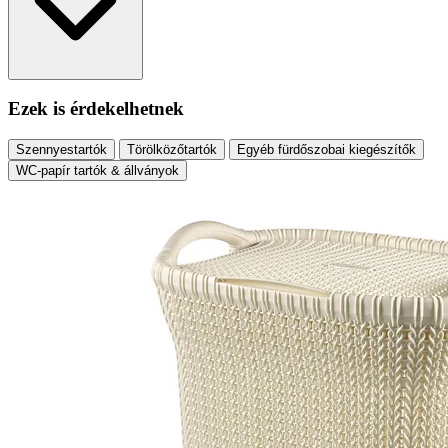
Ezek is érdekelhetnek
Szennyestartók
Törölközőtartók
Egyéb fürdőszobai kiegészítők
WC-papír tartók & állványok