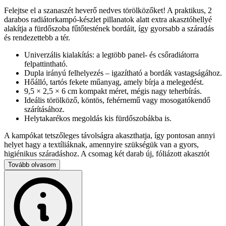
Felejtse el a szanaszét heverő nedves törölközőket! A praktikus, 2
darabos radiátorkampó-készlet pillanatok alatt extra akasztóhellyé
alakítja a fürdőszoba fűtőtestének bordáit, így gyorsabb a száradás
és rendezettebb a tér.
Univerzális kialakítás: a legtöbb panel- és csőradiátorra
felpattintható.
Dupla irányú felhelyezés – igazítható a bordák vastagságához.
Hőálló, tartós fekete műanyag, amely bírja a melegedést.
9,5 × 2,5 × 6 cm kompakt méret, mégis nagy teherbírás.
Ideális törölköző, köntös, fehérnemű vagy mosogatókendő
szárításához.
Helytakarékos megoldás kis fürdőszobákba is.
A kampókat tetszőleges távolságra akaszthatja, így pontosan annyi
helyet hagy a textíliáknak, amennyire szükségük van a gyors,
higiénikus száradáshoz. A csomag két darab új, fóliázott akasztót
tartalmaz – azonnal bevethetők.
Tovább olvasom
Takarítson meg helyet, növelje a komfortot, és élvezze a mindig
rendezett fürdőszobát ezzel az egyszerű, mégis sokoldalú
megoldással!