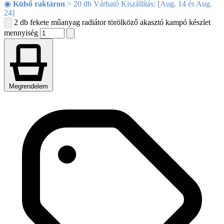
◉
Külső raktáron
> 20 db Várható Kiszállítás: [Aug. 14 és Aug.
24]
2 db fekete műanyag radiátor törölköző akasztó kampó készlet
mennyiség
Megrendelem