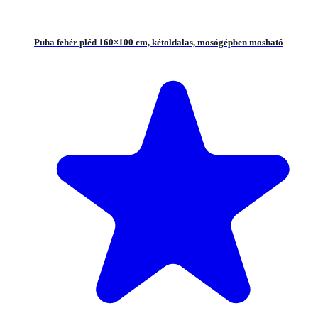
Puha fehér pléd 160×100 cm, kétoldalas, mosógépben mosható