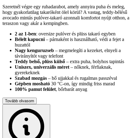
Szeretnél végre egy ruhadarabot, amely annyira puha és meleg,
hogy gyakorlatilag takaróként ölel körül? A vastag, teddy-bélésű
avocado mintás pulóver-takaró azonnali komfortot nyújt otthon, a
teraszon vagy akár a kempingben.
2 az 1-ben
: oversize pulóver és plüss takaró egyben
Bélelt kapucni
– párnaként is használható, védi a fejet a
huzattól
Nagy kenguruzseb
– megmelegíti a kezeket, elnyeli a
távirányítót vagy telefont
Teddy belső, plüss külső
– extra puha, bolyhos tapintás
Uniszex, univerzális méret
– nőknek, férfiaknak,
gyerekeknek
Szabad mozgás
– bő ujjakkal és rugalmas passzéval
Gépben mosható
30 °C-on, így mindig friss marad
100% pamut felület
, bőrbarát anyag
Méretek (±2 cm): teljes hossz 80 cm, szélesség 80 cm, ujjhossz
Tovább olvasom
hónaljtól 47 cm, zseb 23 × 40 cm.
Legyen szó filmnézésről, home office-ról vagy egy hűvös esti
erkélybeszélgetésről, ez a pulóver-takaró felmelegít, miközben
mindkét kezed szabadon marad. Ajándéknak is tökéletes – már az
első felvételnél mosolyt csal az arcokra.