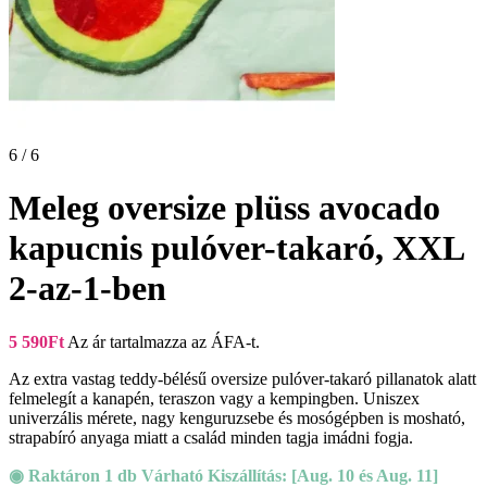
6 / 6
Meleg oversize plüss avocado
kapucnis pulóver-takaró, XXL
2-az-1-ben
5 590
Ft
Az ár tartalmazza az ÁFA-t.
Az extra vastag teddy-bélésű oversize pulóver-takaró pillanatok alatt
felmelegít a kanapén, teraszon vagy a kempingben. Uniszex
univerzális mérete, nagy kenguruzsebe és mosógépben is mosható,
strapabíró anyaga miatt a család minden tagja imádni fogja.
◉ Raktáron 1 db Várható Kiszállítás: [Aug. 10 és Aug. 11]