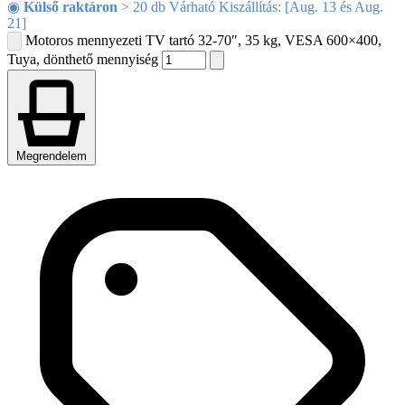
◉
Külső raktáron
> 20 db Várható Kiszállítás: [Aug. 13 és Aug.
21]
Motoros mennyezeti TV tartó 32-70″, 35 kg, VESA 600×400,
Tuya, dönthető mennyiség
Megrendelem