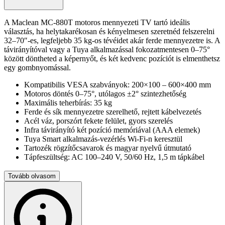
A Maclean MC-880T motoros mennyezeti TV tartó ideális
választás, ha helytakarékosan és kényelmesen szeretnéd felszerelni
32–70″-es, legfeljebb 35 kg-os tévéidet akár ferde mennyezetre is. A
távirányítóval vagy a Tuya alkalmazással fokozatmentesen 0–75°
között döntheted a képernyőt, és két kedvenc pozíciót is elmenthetsz
egy gombnyomással.
Kompatibilis VESA szabványok: 200×100 – 600×400 mm
Motoros döntés 0–75°, utólagos ±2° szintezhetőség
Maximális teherbírás: 35 kg
Ferde és sík mennyezetre szerelhető, rejtett kábelvezetés
Acél váz, porszórt fekete felület, gyors szerelés
Infra távirányító két pozíció memóriával (AAA elemek)
Tuya Smart alkalmazás-vezérlés Wi-Fi-n keresztül
Tartozék rögzítőcsavarok és magyar nyelvű útmutató
Tápfeszültség: AC 100–240 V, 50/60 Hz, 1,5 m tápkábel
A csomag tartalma
Tovább olvasom
Motoros mennyezeti tartó • Távirányító • Szerelési csavarok •
Magyar útmutató