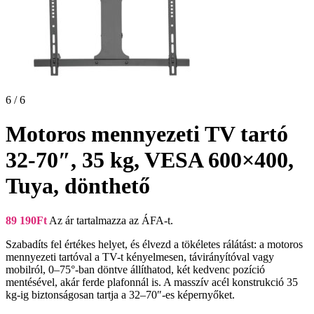
6 / 6
Motoros mennyezeti TV tartó
32-70″, 35 kg, VESA 600×400,
Tuya, dönthető
89 190
Ft
Az ár tartalmazza az ÁFA-t.
Szabadíts fel értékes helyet, és élvezd a tökéletes rálátást: a motoros
mennyezeti tartóval a TV-t kényelmesen, távirányítóval vagy
mobilról, 0–75°-ban döntve állíthatod, két kedvenc pozíció
mentésével, akár ferde plafonnál is. A masszív acél konstrukció 35
kg-ig biztonságosan tartja a 32–70″-es képernyőket.