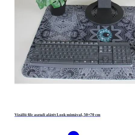
Vízálló filc asztali alátét Look mintával, 50×70 cm