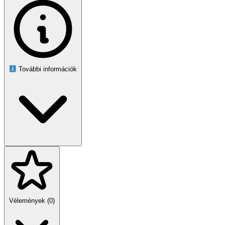
Jellemzők
– Nagy felület 30×25 cm
– Javítja a teljesítményt és a pontosságot játék közben
– Gumírozott, csúszásmentes alj biztosítja a stabil alapot
– Feltekerhetősége megkönnyíti a szállítást és tárolást
– Ideális játékosoknak és mindennapi számítógép használathoz is
További információk
Vélemények (0)