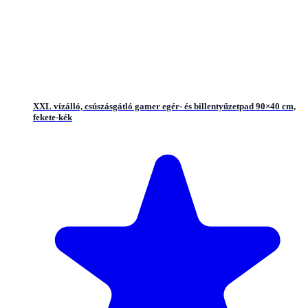
XXL vízálló, csúszásgátló gamer egér- és billentyűzetpad 90×40 cm,
fekete-kék