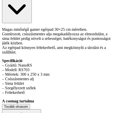
Magas minőségű gamer egérpad 30×25 cm méretben.
Gumírozott, csúszásmentes alja megakadályozza az elmozdulást, a
sima felület pedig növeli a sebességet, hatékonyságot és pontosságot
játék közben.
Az egérpad könnyen feltekerhető, ami megkönnyíti a tárolást és a
szállítást.
Specifikáció
– Gyártó: NanoRS
– Modell: RS703
– Méretek: 300 x 250 x 3 mm
– Csúszásmentes alj
– Sima felület
– Szegélyezett szélek
– Feltekerhető
A csomag tartalma
– NanoRS RS703 gamer egérpad
Tovább olvasom