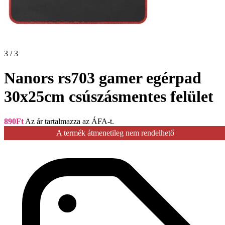
3 / 3
Nanors rs703 gamer egérpad
30x25cm csúszásmentes felület
890
Ft
Az ár tartalmazza az ÁFA-t.
A termék átmenetileg nem rendelhető