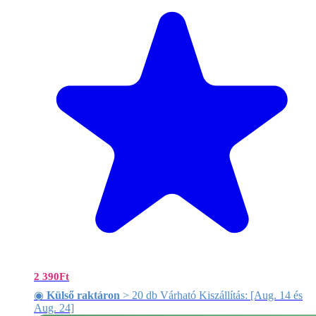
2 390
Ft
◉
Külső raktáron
> 20 db Várható Kiszállítás: [Aug. 14 és
Aug. 24]