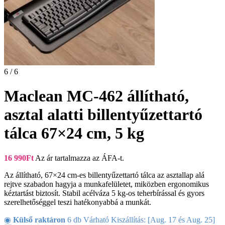
6 / 6
Maclean MC-462 állítható,
asztal alatti billentyűzettartó
tálca 67×24 cm, 5 kg
16 990
Ft
Az ár tartalmazza az ÁFA-t.
Az állítható, 67×24 cm-es billentyűzettartó tálca az asztallap alá
rejtve szabadon hagyja a munkafelületet, miközben ergonomikus
kéztartást biztosít. Stabil acélváza 5 kg-os teherbírással és gyors
szerelhetőséggel teszi hatékonyabbá a munkát.
◉
Külső raktáron
6 db Várható Kiszállítás: [Aug. 17 és Aug. 25]