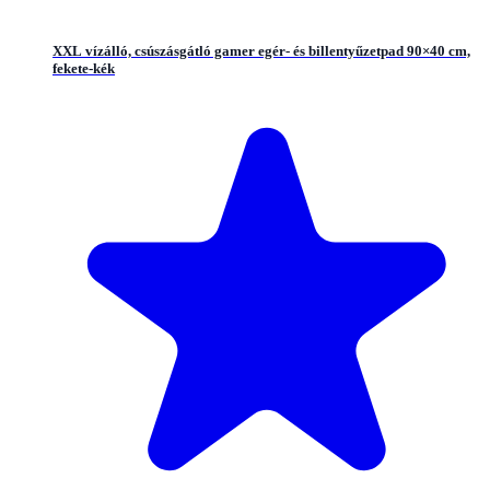
XXL vízálló, csúszásgátló gamer egér- és billentyűzetpad 90×40 cm,
fekete-kék