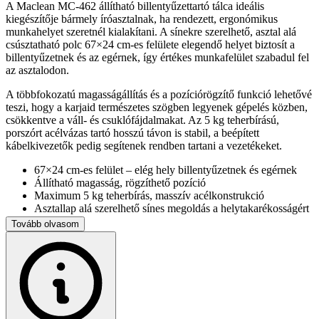
A Maclean MC-462 állítható billentyűzettartó tálca ideális
kiegészítője bármely íróasztalnak, ha rendezett, ergonómikus
munkahelyet szeretnél kialakítani. A sínekre szerelhető, asztal alá
csúsztatható polc 67×24 cm-es felülete elegendő helyet biztosít a
billentyűzetnek és az egérnek, így értékes munkafelület szabadul fel
az asztalodon.
A többfokozatú magasságállítás és a pozíciórögzítő funkció lehetővé
teszi, hogy a karjaid természetes szögben legyenek gépelés közben,
csökkentve a váll- és csuklófájdalmakat. Az 5 kg teherbírású,
porszórt acélvázas tartó hosszú távon is stabil, a beépített
kábelkivezetők pedig segítenek rendben tartani a vezetékeket.
67×24 cm-es felület – elég hely billentyűzetnek és egérnek
Állítható magasság, rögzíthető pozíció
Maximum 5 kg teherbírás, masszív acélkonstrukció
Asztallap alá szerelhető sínes megoldás a helytakarékosságért
Kábelátvezető nyílások a rendezett kábelezéshez
Tovább olvasom
Könnyen követhető szerelési útmutató és komplett
rögzítőkészlet a dobozban
Akár otthoni irodáról, akár vállalati munkaállomásról van szó, a
Maclean MC-462 segítségével hatékonyabban, kényelmesebben és
rendezettebben dolgozhatsz.