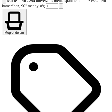
Maclean MC-294 univerzális mellkaspánt telefonhoz és GoPro
kamerához, 90° mennyiség
Megrendelem