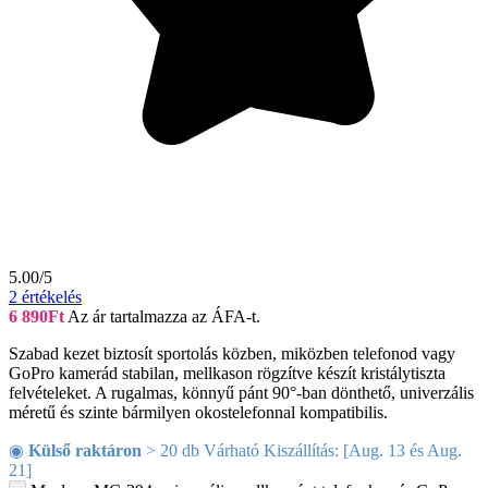
5.00/5
2
értékelés
6 890
Ft
Az ár tartalmazza az ÁFA-t.
Szabad kezet biztosít sportolás közben, miközben telefonod vagy
GoPro kamerád stabilan, mellkason rögzítve készít kristálytiszta
felvételeket. A rugalmas, könnyű pánt 90°-ban dönthető, univerzális
méretű és szinte bármilyen okostelefonnal kompatibilis.
◉
Külső raktáron
> 20 db Várható Kiszállítás: [Aug. 13 és Aug.
21]