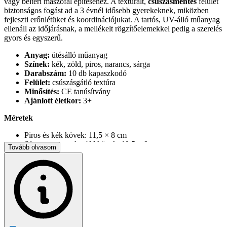
vagy beltéri mászófal építéséhez. A texturált,
csúszásmentes
felület
biztonságos fogást ad a 3 évnél idősebb gyerekeknek, miközben
fejleszti erőnlétüket és koordinációjukat. A tartós, UV-álló műanyag
ellenáll az időjárásnak, a mellékelt rögzítőelemekkel pedig a szerelés
gyors és egyszerű.
Anyag:
ütésálló műanyag
Színek:
kék, zöld, piros, narancs, sárga
Darabszám:
10 db kapaszkodó
Felület:
csúszásgátló textúra
Minősítés:
CE tanúsítvány
Ajánlott életkor:
3+
Méretek
Piros és kék kövek: 11,5 × 8 cm
Sárga, narancs és zöld kövek: 10,5 × 9 cm
Tovább olvasom
A csomag tartalma
10 × színes mászókő
20 × csavar
21 × karmantyús anya
21 × alátét
1 × imbuszkulcs