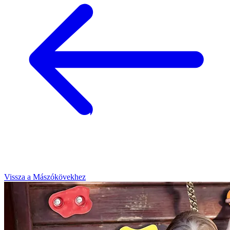
Vissza a Mászókövekhez