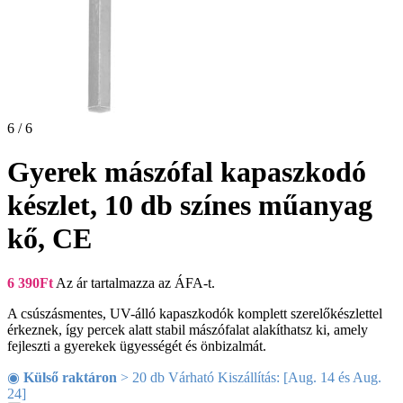
6 / 6
Gyerek mászófal kapaszkodó
készlet, 10 db színes műanyag
kő, CE
6 390
Ft
Az ár tartalmazza az ÁFA-t.
A csúszásmentes, UV-álló kapaszkodók komplett szerelőkészlettel
érkeznek, így percek alatt stabil mászófalat alakíthatsz ki, amely
fejleszti a gyerekek ügyességét és önbizalmát.
◉
Külső raktáron
> 20 db Várható Kiszállítás: [Aug. 14 és Aug.
24]