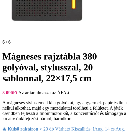
6 / 6
Mágneses rajztábla 380
golyóval, stylusszal, 20
sablonnal, 22×17,5 cm
3 090
Ft
Az ár tartalmazza az ÁFA-t.
A mágneses stylus emeli ki a golyókat, így a gyermek papír és tinta
nélkül alkothat, majd egy mozdulattal törölheti a felületet. A játék
csendben fejleszti a finommotorikát, a koncentrációt és támogatja a
kreatív önkifejezést bárhol, bármikor.
◉
Külső raktáron
> 20 db Várható Kiszállítás: [Aug. 14 és Aug.