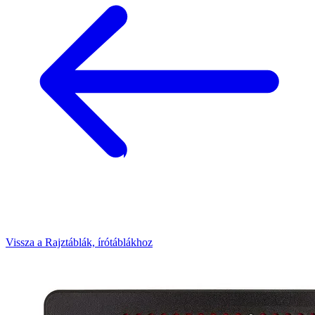
Vissza a Rajztáblák, írótáblákhoz