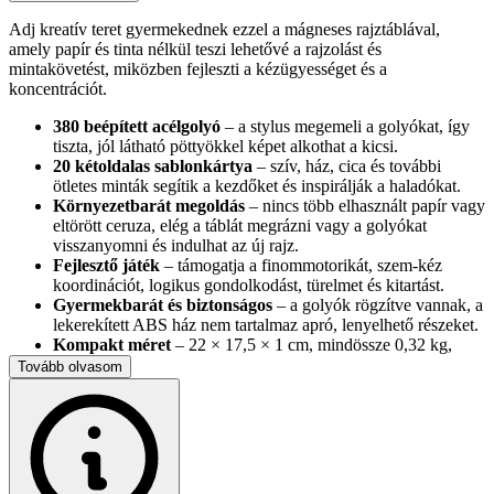
Adj kreatív teret gyermekednek ezzel a mágneses rajztáblával,
amely papír és tinta nélkül teszi lehetővé a rajzolást és
mintakövetést, miközben fejleszti a kézügyességet és a
koncentrációt.
380 beépített acélgolyó
– a stylus megemeli a golyókat, így
tiszta, jól látható pöttyökkel képet alkothat a kicsi.
20 kétoldalas sablonkártya
– szív, ház, cica és további
ötletes minták segítik a kezdőket és inspirálják a haladókat.
Környezetbarát megoldás
– nincs több elhasznált papír vagy
eltörött ceruza, elég a táblát megrázni vagy a golyókat
visszanyomni és indulhat az új rajz.
Fejlesztő játék
– támogatja a finommotorikát, szem-kéz
koordinációt, logikus gondolkodást, türelmet és kitartást.
Gyermekbarát és biztonságos
– a golyók rögzítve vannak, a
lekerekített ABS ház nem tartalmaz apró, lenyelhető részeket.
Kompakt méret
– 22 × 17,5 × 1 cm, mindössze 0,32 kg,
ezért utazáshoz is könnyen elcsomagolható.
Tovább olvasom
Csomag tartalma
– tábla, mágneses stylus tartóban, 20
sablonkártya.
Műszaki adatok
Anyag: ABS műanyag, acélgolyó, műanyag stylus mágnessel
Szín: fekete/piros
Súly csomagolással: 0,41 kg