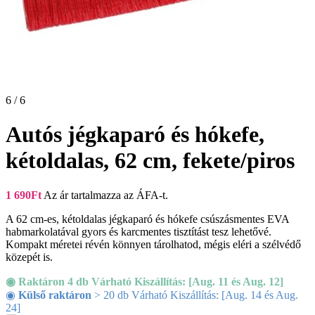
6 / 6
Autós jégkaparó és hókefe,
kétoldalas, 62 cm, fekete/piros
1 690
Ft
Az ár tartalmazza az ÁFA-t.
A 62 cm-es, kétoldalas jégkaparó és hókefe csúszásmentes EVA
habmarkolatával gyors és karcmentes tisztítást tesz lehetővé.
Kompakt méretei révén könnyen tárolhatod, mégis eléri a szélvédő
közepét is.
◉ Raktáron 4 db Várható Kiszállítás: [Aug. 11 és Aug. 12]
◉
Külső raktáron
> 20 db Várható Kiszállítás: [Aug. 14 és Aug.
24]