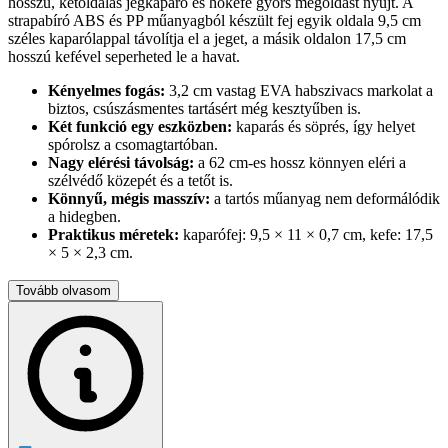
hosszú, kétoldalas jégkaparó és hókefe gyors megoldást nyújt. A
strapabíró ABS és PP műanyagból készült fej egyik oldala 9,5 cm
széles kaparólappal távolítja el a jeget, a másik oldalon 17,5 cm
hosszú kefével seperheted le a havat.
Kényelmes fogás:
3,2 cm vastag EVA habszivacs markolat a
biztos, csúszásmentes tartásért még kesztyűben is.
Két funkció egy eszközben:
kaparás és söprés, így helyet
spórolsz a csomagtartóban.
Nagy elérési távolság:
a 62 cm-es hossz könnyen eléri a
szélvédő közepét és a tetőt is.
Könnyű, mégis masszív:
a tartós műanyag nem deformálódik
a hidegben.
Praktikus méretek:
kaparófej: 9,5 × 11 × 0,7 cm, kefe: 17,5
× 5 × 2,3 cm.
Ezzel a praktikus tartozékkal percek alatt menetkész lehet az autód,
Tovább olvasom
és a szélvédő sem sérül meg a túlzott erőlködéstől. Tedd a téli
felszerelésed állandó darabjává!