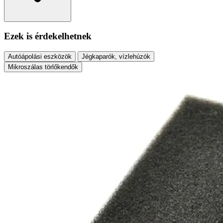
Ezek is érdekelhetnek
Autóápolási eszközök
Jégkaparók, vízlehúzók
Mikroszálas törlőkendők