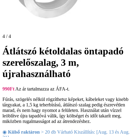
4 / 4
Átlátszó kétoldalas öntapadó
szerelőszalag, 3 m,
újrahasználható
990
Ft
Az ár tartalmazza az ÁFA-t.
Fúrás, szögelés nélkül rögzíthetsz képeket, kábeleket vagy kisebb
tárgyakat, a 1,5 kg teherbírású, átlátszó szalag pedig észrevétlen
marad, és nem hagy nyomot a felületen. Használat után vízzel
leöblítve újra tapadóvá válik, így költséget és időt takarít meg,
miközben rugalmasságot ad az átrendezéshez.
◉
Külső raktáron
> 20 db Várható Kiszállítás: [Aug. 13 és Aug.