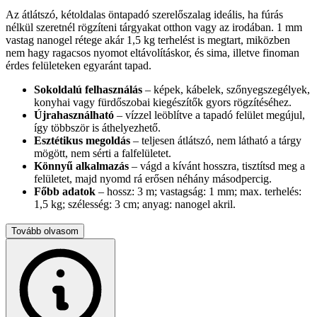
Az átlátszó, kétoldalas öntapadó szerelőszalag ideális, ha fúrás
nélkül szeretnél rögzíteni tárgyakat otthon vagy az irodában. 1 mm
vastag nanogel rétege akár 1,5 kg terhelést is megtart, miközben
nem hagy ragacsos nyomot eltávolításkor, és sima, illetve finoman
érdes felületeken egyaránt tapad.
Sokoldalú felhasználás
– képek, kábelek, szőnyegszegélyek,
konyhai vagy fürdőszobai kiegészítők gyors rögzítéséhez.
Újrahasználható
– vízzel leöblítve a tapadó felület megújul,
így többször is áthelyezhető.
Esztétikus megoldás
– teljesen átlátszó, nem látható a tárgy
mögött, nem sérti a falfelületet.
Könnyű alkalmazás
– vágd a kívánt hosszra, tisztítsd meg a
felületet, majd nyomd rá erősen néhány másodpercig.
Főbb adatok
– hossz: 3 m; vastagság: 1 mm; max. terhelés:
1,5 kg; szélesség: 3 cm; anyag: nanogel akril.
Figyelem:
Gyermekektől elzárva tartandó. Ne tedd ki tartós
Tovább olvasom
hőhatásnak, mert csökkenhet a tapadóképesség.