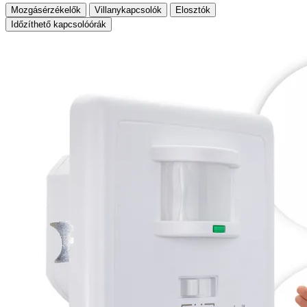
Mozgásérzékelők
Villanykapcsolók
Elosztók
Időzíthető kapcsolóórák