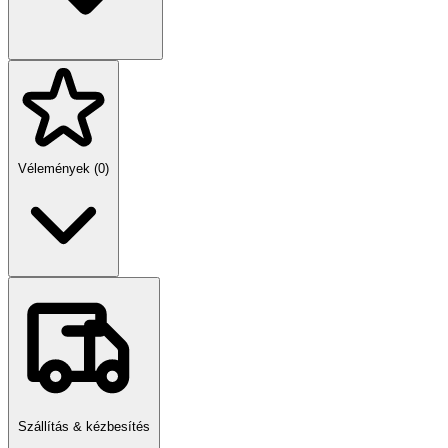
– Edzett üvegből készült panel
– Karcálló
– Háttérvilágított gomb
– Kiváló minőségű érintésérzékelő
– Elegáns és modern design
– Lépcsőkapcsolóként is használható
Vélemények (0)
Szállítás & kézbesítés