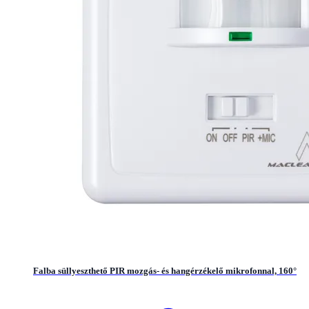
Falba süllyeszthető PIR mozgás- és hangérzékelő mikrofonnal, 160°