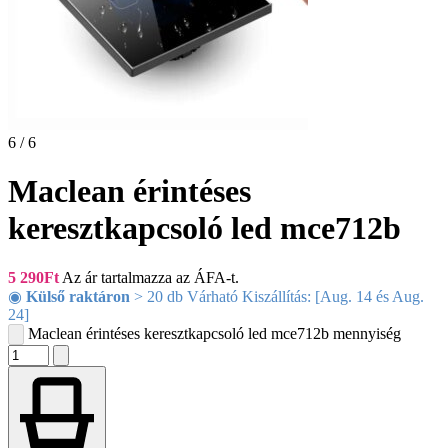
6 / 6
Maclean érintéses
keresztkapcsoló led mce712b
5 290
Ft
Az ár tartalmazza az ÁFA-t.
◉
Külső raktáron
> 20 db Várható Kiszállítás: [Aug. 14 és Aug.
24]
Maclean érintéses keresztkapcsoló led mce712b mennyiség