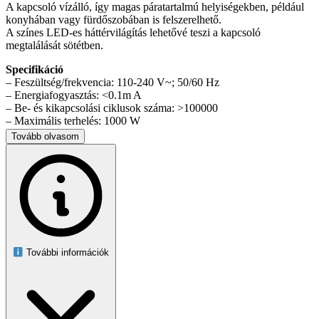
A kapcsoló vízálló, így magas páratartalmú helyiségekben, például
konyhában vagy fürdőszobában is felszerelhető.
A színes LED-es háttérvilágítás lehetővé teszi a kapcsoló
megtalálását sötétben.
Specifikáció
– Feszültség/frekvencia: 110-240 V~; 50/60 Hz
– Energiafogyasztás: <0.1m A
– Be- és kikapcsolási ciklusok száma: >100000
– Maximális terhelés: 1000 W
– Minimális terhelés: 3 W
Tovább olvasom
– Méretek: 86 x 86 mm
– Üveg vastagsága: 3 mm
– Mélység: 33 mm
– Háttérvilágítás színe: zöld (kikapcsolt állapot) / piros (bekapcsolt
állapot)
– A csomag tartalmaz egy LED adaptert (izzó fényhatás esetén)
A csomag tartalma
– Érintésérzékeny villanykapcsoló Maclean MCE712B
További információk
– Használati útmutató
– LED adapter
– Gyártói csomagolás
Jellemzők