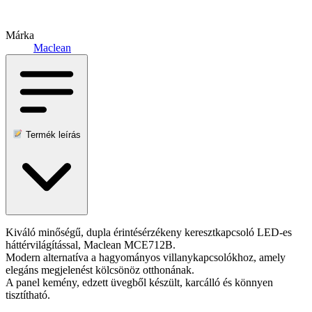
Márka
Maclean
Termék leírás
Kiváló minőségű, dupla érintésérzékeny keresztkapcsoló LED-es
háttérvilágítással, Maclean MCE712B.
Modern alternatíva a hagyományos villanykapcsolókhoz, amely
elegáns megjelenést kölcsönöz otthonának.
A panel kemény, edzett üvegből készült, karcálló és könnyen
tisztítható.