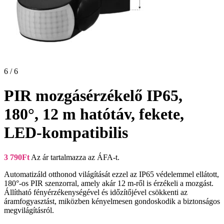
6 / 6
PIR mozgásérzékelő IP65,
180°, 12 m hatótáv, fekete,
LED-kompatibilis
3 790
Ft
Az ár tartalmazza az ÁFA-t.
Automatizáld otthonod világítását ezzel az IP65 védelemmel ellátott,
180°-os PIR szenzorral, amely akár 12 m-ről is érzékeli a mozgást.
Állítható fényérzékenységével és időzítőjével csökkenti az
áramfogyasztást, miközben kényelmesen gondoskodik a biztonságos
megvilágításról.