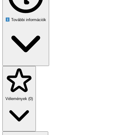
Üzemi hőmérséklet: –20 °C – +40 °C
Üzemi páratartalom: ≤ 93 % RH
Saját fogyasztás: ≈ 0,5 W
Szerelési magasság: 1,8–2,5 m
További információk
Mozgási sebesség: 0,6–1,5 m/s
Méretek: 52 × 80 × 124 mm
Szín: fekete
A doboz tartalma
PIR mozgásérzékelő IP65 (fekete)
Rögzítőcsavarok és tiplik
Magyar nyelvű használati útmutató
Eredeti csomagolás és számla
Egyszerűen telepíthető, megbízható és hosszú távon pénzt takarít
meg – ideális választás otthonra és munkahelyre.
Vélemények (0)