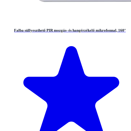
Falba süllyeszthető PIR mozgás- és hangérzékelő mikrofonnal, 160°