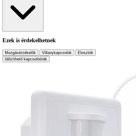
Ezek is érdekelhetnek
Mozgásérzékelők
Villanykapcsolók
Elosztók
Időzíthető kapcsolóórák