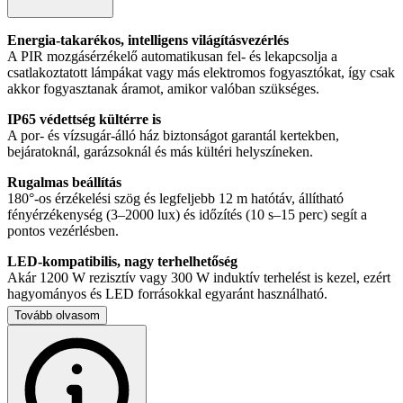
Energia-takarékos, intelligens világításvezérlés
A PIR mozgásérzékelő automatikusan fel- és lekapcsolja a
csatlakoztatott lámpákat vagy más elektromos fogyasztókat, így csak
akkor fogyasztanak áramot, amikor valóban szükséges.
IP65 védettség kültérre is
A por- és vízsugár-álló ház biztonságot garantál kertekben,
bejáratoknál, garázsoknál és más kültéri helyszíneken.
Rugalmas beállítás
180°-os érzékelési szög és legfeljebb 12 m hatótáv, állítható
fényérzékenység (3–2000 lux) és időzítés (10 s–15 perc) segít a
pontos vezérlésben.
LED-kompatibilis, nagy terhelhetőség
Akár 1200 W rezisztív vagy 300 W induktív terhelést is kezel, ezért
hagyományos és LED forrásokkal egyaránt használható.
Tovább olvasom
Tápfeszültség: 220–240 V AC / 50–60 Hz
Érzékelési szög: 180°
Hatótáv: max. 12 m (24 °C-on)
Fényérzékenység: 3–2000 lux (állítható)
Időzítés: 10 s ± 3 s – 15 perc ± 3 perc